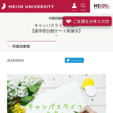
meimo
SEARCH
附属図書館
ご支援をお考えの方
キャンパスライフ応援本
【薬学部分館ゲート前展示】
附属図書館
2024/04/03