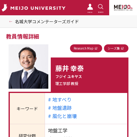
meimo
SEARCH
名城大学コメンテーターズガイド
教員情報詳細
Research Map
シーズ集
藤井 幸泰
フジイ ユキヤス
理工学部 教授
# 地すべり
# 地盤遺跡
キーワード
# 風化と崩壊
地盤工学
研究分野