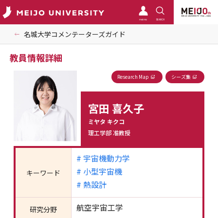
meimo
SEARCH
名城大学コメンテーターズガイド
教員情報詳細
Research Map
シーズ集
宮田 喜久子
ミヤタ キクコ
理工学部 准教授
# 宇宙機動力学
# 小型宇宙機
キーワード
# 熱設計
航空宇宙工学
研究分野