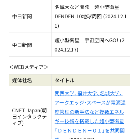
名城大など開発 超小型衛星
中日新聞
DENDEN-10地球周回 (2024.12.1
1)
超小型衛星 宇宙空間へGO！ (2
中日新聞
024.12.17)
＜WEBメディア＞
媒体社名
タイトル
関西大学、福井大学、名城大学、
アークエッジ・スペースが電源温
CNET Japan(朝
度管理の新手法など複数エネル
日インタラクテ
ギー技術を搭載した超小型衛星
ィブ)
「ＤＥＮＤＥＮ－０１」を共同開