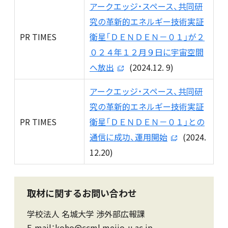
アークエッジ・スペース、共同研
究の革新的エネルギー技術実証
PR TIMES
衛星「ＤＥＮＤＥＮ－０１」が２
０２４年１２月９日に宇宙空間
へ放出
(2024.12. 9)
アークエッジ・スペース、共同研
究の革新的エネルギー技術実証
PR TIMES
衛星「ＤＥＮＤＥＮ－０１」との
通信に成功、運用開始
(2024.
12.20)
取材に関するお問い合わせ
学校法人 名城大学 渉外部広報課
E-mail：koho@ccml.meijo-u.ac.jp