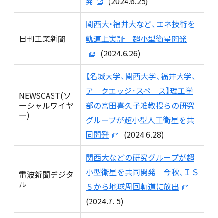
発
(2024.6.25)
関西大・福井大など、エネ技術を
日刊工業新聞
軌道上実証 超小型衛星開発
(2024.6.26)
【名城大学、関西大学、福井大学、
アークエッジ・スペース】理工学
NEWSCAST(ソ
ーシャルワイヤ
部の宮田喜久子准教授らの研究
ー)
グループが超小型人工衛星を共
同開発
(2024.6.28)
関西大などの研究グループが超
小型衛星を共同開発 今秋、ＩＳ
電波新聞デジタ
ル
Ｓから地球周回軌道に放出
(2024.7. 5)