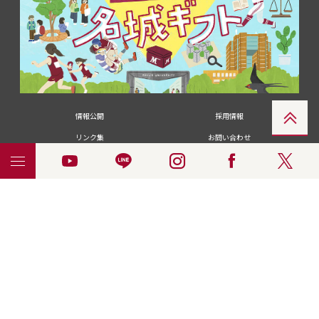
情報公開
採用情報
リンク集
お問い合わせ
メディアの皆さま
卒業生の皆さま
名城大学への寄付・募金
附属図書館
統合ポータルサイ
ポリシ
個人情報の共同利用に
名城大学サー
ENGLISH
ト
ー
ついて
ビス
© 2018 Meijo University