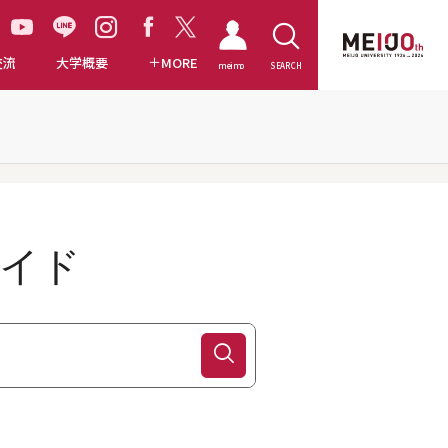
交流
大学概要
MORE
meimo
SEARCH
イド