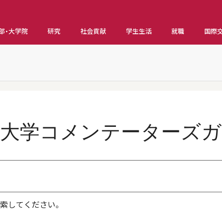
部・大学院
研究
社会貢献
学生生活
就職
国際
城大学コメンテーターズガ
索してください。