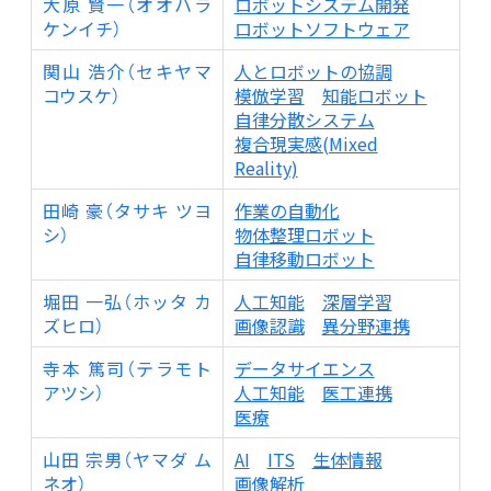
大原 賢一（オオハラ
ロボットシステム開発
ケンイチ）
ロボットソフトウェア
関山 浩介（セキヤマ
人とロボットの協調
コウスケ）
模倣学習
知能ロボット
自律分散システム
複合現実感(Mixed
Reality)
田崎 豪（タサキ ツヨ
作業の自動化
シ）
物体整理ロボット
自律移動ロボット
堀田 一弘（ホッタ カ
人工知能
深層学習
ズヒロ）
画像認識
異分野連携
寺本 篤司（テラモト
データサイエンス
アツシ）
人工知能
医工連携
医療
山田 宗男（ヤマダ ム
AI
ITS
生体情報
ネオ）
画像解析