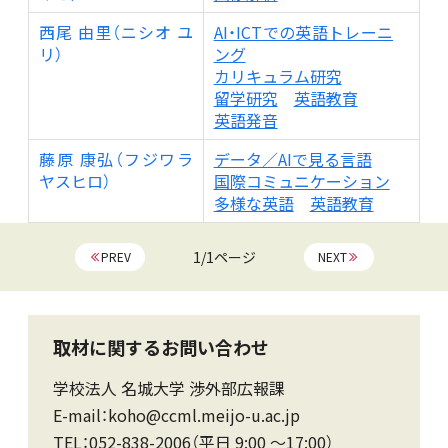
西尾 由里（ニシオ ユ
AI・ICTでの英語トレーニ
リ）
ング
カリキュラム研究
留学研究
英語教育
英語発音
藤原 康弘（フジワラ
データ／AIで見る言語
ヤスヒロ）
国際コミュニケーション
多様な英語
英語教育
1/1ページ
PREV
NEXT
取材に関するお問い合わせ
学校法人 名城大学 渉外部広報課
E-mail：koho@ccml.meijo-u.ac.jp
TEL：052-838-2006（平日 9:00 〜17:00）