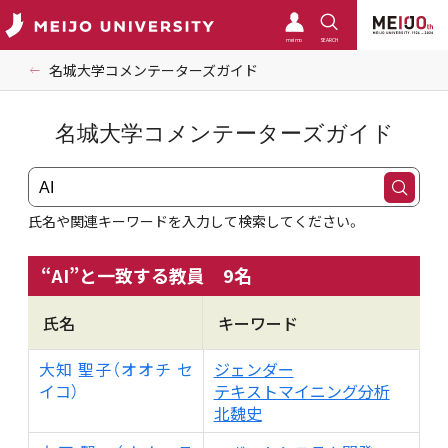
meimo
SEARCH
名城大学コメンテーターズガイド
名城大学コメンテーターズガイド
氏名や関連キーワードを入力して検索してください。
“
AI
”と一致する教員
9
名
氏名
キーワード
大知 聖子（オオチ セ
ジェンダー
イコ）
テキストマイニング分析
北魏史