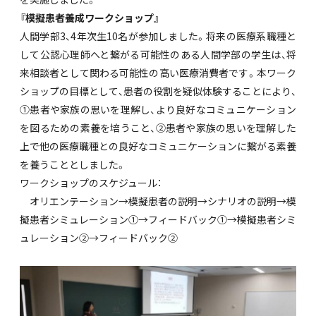
『模擬患者養成ワークショップ』
人間学部3、4年次生10名が参加しました。将来の医療系職種と
して公認心理師へと繋がる可能性のある人間学部の学生は、将
来相談者として関わる可能性の高い医療消費者です。本ワーク
ショップの目標として、患者の役割を疑似体験することにより、
①患者や家族の思いを理解し、より良好なコミュニケーション
を図るための素養を培うこと、②患者や家族の思いを理解した
上で他の医療職種との良好なコミュニケーションに繋がる素養
を養うこととしました。
ワークショップのスケジュール：
オリエンテーション→模擬患者の説明→シナリオの説明→模
擬患者シミュレーション①→フィードバック①→模擬患者シミ
ュレーション②→フィードバック②