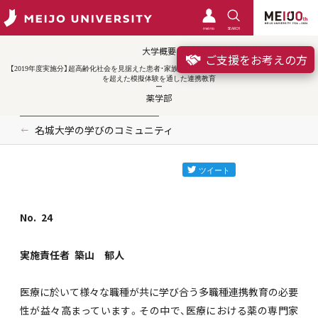
meimo
SEARCH
大学概要
ご支援をお考えの方
【2019年度実施分】超高齢化社会を見据えた患者・家族との医療コミュニケーションの実践：学部
を超えた模擬体験を通した連携教育
薬学部
名城大学の学びのコミュニティ
No.
24
実施責任者
築山 郁人
医療に於いて様々な職種が共に学び合う多職種連携教育の必要
性が益々高まっています。その中で、医療における薬の専門家