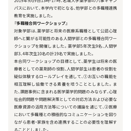
2019年9月9日13時-17時、名城大学薬学部の八事キャン
パスにおいて、本学内で初となる、他学部との多職種連携
教育を実施しました。
『多職種合同ワークショップ』
対象学部は、薬学部と将来の医療系職種として公認心理
師へと繋がる可能性のある人間学部との多職種合同ワー
クショップを開催しました。薬学部5年次生9名、人間学
部3、4年次生10名の計19名で実施しました。
本合同ワークショップの目標として、薬学生は将来の医
療者としての薬剤師の役割、人間学部生は患者の役割を
疑似体験するロールプレイを通して、①お互いの職能を
相互理解し協働できる素養を培うこととしました。ま
た、課題事例に含まれる医学薬学的問題のみならず、心理
社会的問題や問題解決策としての対応方法および必要な
医療資源の活用方法等についての議論を通じて、②医療
において多職種との積極的なコミュニケーションを図り
ながら患者・家族を含め連携することの必要性を理解す
ることとしました。