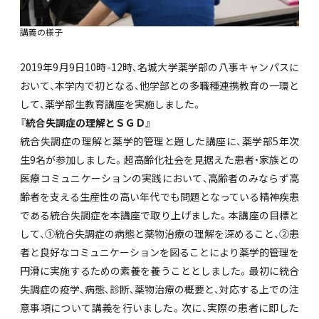
講義の様子
2019年9月9日10時-12時、名城大学薬学部の八事キャンパスに
おいて、本学内で初となる、他学部との多職種連携教育の一環と
して、薬学部生教育講座を実施しました。
『統合失調症の理解とＳＧＤ』
統合失調症の理解と薬学的管理と題した講座に、薬学部5年次
生9名が参加しました。超高齢化社会を見据えた患者・家族との
医療コミュニケーションの実践において、高齢者のみならず高
齢者を支える生産性の高い年代でも問題となっている精神疾患
である統合失調症を本講座で取り上げました。本講座の目標と
して、①統合失調症の病態と薬物治療の理解を深めること、②患
者と良好なコミュニケーションを図ることにより薬学的管理を
円滑に実施するための素養を養うこととしました。最初に統合
失調症の疫学、病態、診断、薬物治療の概要と、対応する上での注
意事項について講義を行いました。次に、実際の患者に即した