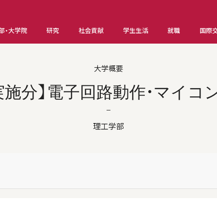
部・大学院
研究
社会貢献
学生生活
就職
国際
大学概要
年度実施分】電子回路動作・マイコ
理工学部