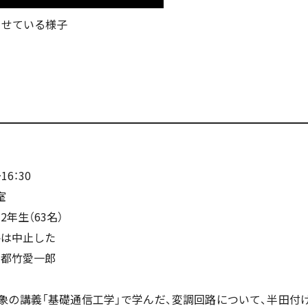
らせている様子
16：30
室
年生（63名）
聘は中止した
 都竹愛一郎
対象の講義「基礎通信工学」で学んだ、変調回路について、半田付