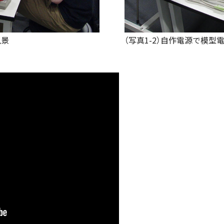
風景
（写真1-2）自作電源で模