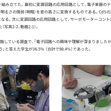
組み立てた。最初に変調回路の応用回路として、電子楽器のテル
、明るさの強弱（明暗）を音の高さに変換するものである。CdS
になる。次に変調回路の応用回路として、サーボモーターコント
真2-2、動画2-1）。
施している調査で、「電子回路への興味や理解が深まりましたか
」と答えた学生が36.5％ （合計で98.4％）であった。