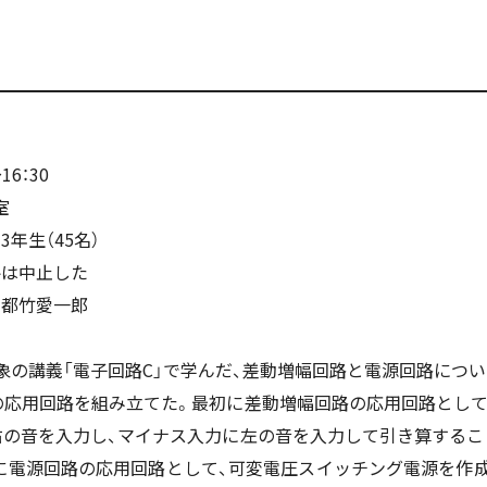
16：30
室
年生（45名）
聘は中止した
 都竹愛一郎
象の講義「電子回路C」で学んだ、差動増幅回路と電源回路につ
の応用回路を組み立てた。最初に差動増幅回路の応用回路として
右の音を入力し、マイナス入力に左の音を入力して引き算するこ
に電源回路の応用回路として、可変電圧スイッチング電源を作成し