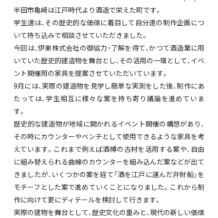
半田市亀崎は江戸時代より酒造で栄えた町です。
学生達は、その歴史的な価値に着目して自分達の制作企画につ
いて持ち込みで相談させていただきました。
今回は、伊東株式会社の御協力・了解を得て、かつて酒造業に用
いていた歴史的建造物を舞台とし、その活用の一環として、イベ
ント開催用の家具を提案させていただいています。
9月には、実際の建造物を見学し簡単な実測をした後、制作にあ
たっては、学生相互に様々な案を持ち寄り議論を進めていま
す。
歴史的な建造物が地域に開かれるイベント開催の構想があり、
その時にカウンターやベンチとして使用できるような家具を考
えています。これまで例えば酒樽の古材を活用する案や、自由
に組み替えられる曲線のカウンターを組み込んだ案などが出て
きましたが、いくつかの案を経て「酒を江戸に運んだ弁財船」を
モチーフとした案で進めていくことになりました。これから制
作に向けて更にディテールを検討して行きます。
実際の建物を舞台として、歴史文化の重みと、現代の新しい価値