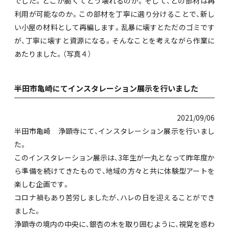
でした。どこが脆くてどう壊れるのか。そして、どの部材は再
利用が可能なのか。この部材を丁寧に選り分けることで、新し
い小屋の材料として再編します。乱暴に壊すとただのゴミです
が、丁寧に壊すと資源になる。そんなことを考えながら作業に
あたりました。（写真４）
半田市亀崎にてインスタレーション展示を行いました
2021/09/06
半田市亀崎 浄顕寺にて、インスタレーション展示を行いまし
た。
このインスタレーション展示は、3年生が一丸となって昨年度か
ら準備を続けてきたもので、地域の方々と共に体験型アートを
楽しむ企画です。
コロナ禍もあり苦労しましたが、ハレの日を迎えることができ
ました。
浄顕寺の境内の中央に、銀杏の木を取り囲むように、視覚を惑わ