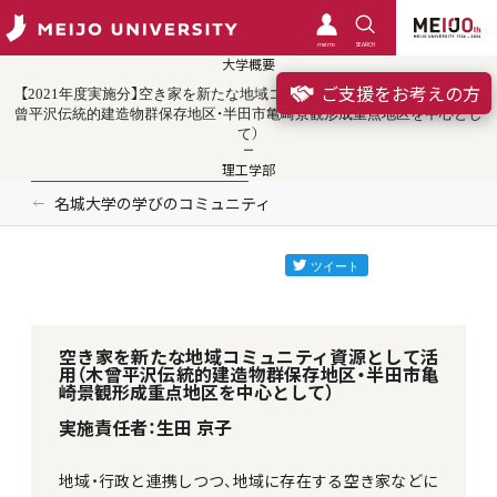
meimo
SEARCH
大学概要
ご支援をお考えの方
【2021年度実施分】空き家を新たな地域コミュニティ資源として活用（木
曾平沢伝統的建造物群保存地区・半田市亀崎景観形成重点地区を中心とし
て）
理工学部
名城大学の学びのコミュニティ
空き家を新たな地域コミュニティ資源として活
用（木曾平沢伝統的建造物群保存地区・半田市亀
崎景観形成重点地区を中心として）
実施責任者：生田 京子
地域・行政と連携しつつ、地域に存在する空き家などに