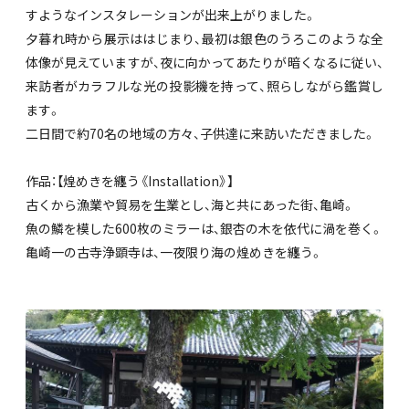
すようなインスタレーションが出来上がりました。
夕暮れ時から展示ははじまり、最初は銀色のうろこのような全
体像が見えていますが、夜に向かってあたりが暗くなるに従い、
来訪者がカラフルな光の投影機を持って、照らしながら鑑賞し
ます。
二日間で約70名の地域の方々、子供達に来訪いただきました。
作品：【煌めきを纏う《Installation》】
古くから漁業や貿易を生業とし、海と共にあった街、亀崎。
魚の鱗を模した600枚のミラーは、銀杏の木を依代に渦を巻く。
亀崎一の古寺浄顕寺は、一夜限り海の煌めきを纏う。