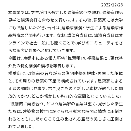
2022/12/28
本事業では、学生が自ら選定した建築家の下を訪れ、建築家作品
見学と講演会打ち合わせを行います。その後、建築家には大学
にもお越しいただき、当日は、建築家講演と学生による建築家作
品解説の発表も行います。なお、講演会当日は、講演会当日はオ
ンラインで社会一般にも開くことで、学びのコミュニティをさ
らなる広い対象へと広げていきます。
今回は、京都市にある個人邸宅「椎葉邸」の視察結果と、萬代基
介氏の特別講演の模様を報告します。
椎葉邸は、改修前の昔ながらの住宅建築を解体・再生した躯体
と、その周りの新築の下屋で構成されています。建築家による
両者の調停は見事で、古き良きものと新しい素材が融合した開
放的でかつ、どこか懐かしい魅力的な空間となっていました。
「徹底的に向き合う」という建築家の言葉は重く、見学した学生
たちは、建築物の検討にかけられる膨大な時間と情熱に圧倒さ
れるとともに、だからこそ生み出される空間の美しさに圧倒さ
れていました。