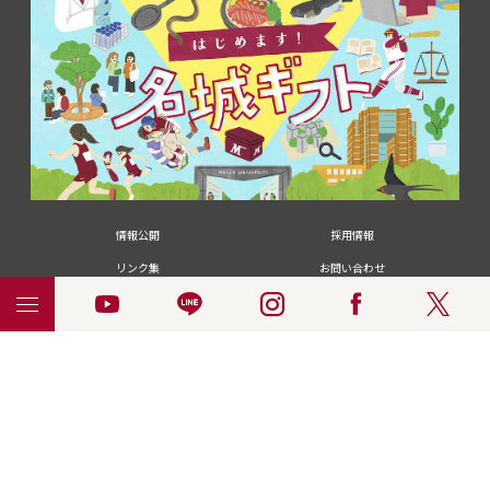
情報公開
採用情報
リンク集
お問い合わせ
メディアの皆さま
卒業生の皆さま
名城大学への寄付・募金
附属図書館
統合ポータルサイ
ポリシ
個人情報の共同利用に
名城大学サー
ENGLISH
ト
ー
ついて
ビス