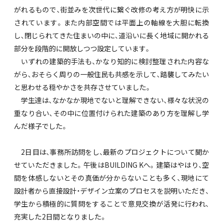
がれるもので、街並みを次世代に繋ぐ改修の考え方が明快に示
されています。また内部空間では平面上の軸線を大胆に転換
し、閉じられてきた住まいの中に、道沿いに長く地域に開かれる
部分を段階的に開放しつつ設定しています。
いずれの建築的手法も、かなり知的に検討整理された内容な
がら、おそらく周りの一般住民も共感を示して、踏襲してみたい
と思わせる穏やかさを共存させていました。
学生達は、なかなか現地でないと理解できない、様々な状況の
重なり合い、その中に位置付けられた建築のあり方を理解し学
んだ様子でした。
2日目は、事務所訪問をし、最新のプロジェクトについて聞か
せていただきました。午後はBUILDING Kへ。建築はやはり、空
間を体感しないとその真価が分からないことも多く、現地にて
設計者から直接設計・デザイン立案のプロセスを説明いただき、
学生から積極的に質問をすることで意見交換が活発に行われ、
充実した2日間となりました。