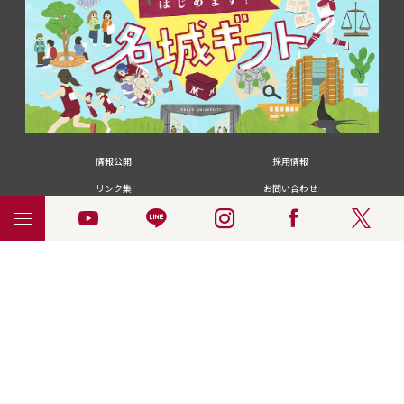
情報公開
採用情報
リンク集
お問い合わせ
メディアの皆さま
卒業生の皆さま
名城大学への寄付・募金
附属図書館
統合ポータルサイ
ポリシ
個人情報の共同利用に
名城大学サー
ENGLISH
ト
ー
ついて
ビス
© 2018 Meijo University