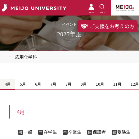
meimo
SEARCH
イベント
ご支援をお考えの方
2025年度
応用化学科
4月
5月
6月
7月
8月
9月
10月
11月
12月
4月
一般
在学生
卒業生
保護者
受験生
般
学
卒
保
受