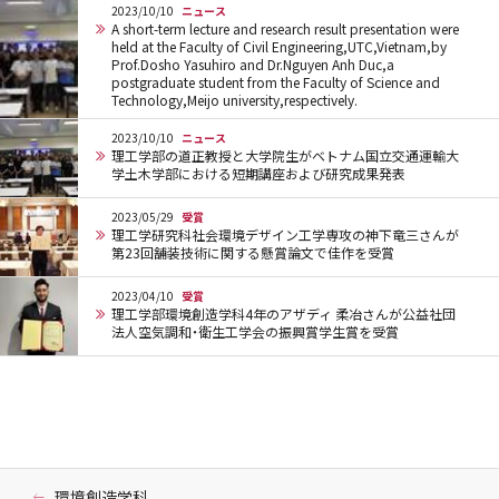
2023/10/10
ニュース
A short-term lecture and research result presentation were
held at the Faculty of Civil Engineering,UTC,Vietnam,by
Prof.Dosho Yasuhiro and Dr.Nguyen Anh Duc,a
postgraduate student from the Faculty of Science and
Technology,Meijo university,respectively.
2023/10/10
ニュース
理工学部の道正教授と大学院生がベトナム国立交通運輸大
学土木学部における短期講座および研究成果発表
2023/05/29
受賞
理工学研究科社会環境デザイン工学専攻の神下竜三さんが
第23回舗装技術に関する懸賞論文で佳作を受賞
2023/04/10
受賞
理工学部環境創造学科4年のアザディ 柔冶さんが公益社団
法人空気調和・衛生工学会の振興賞学生賞を受賞
環境創造学科