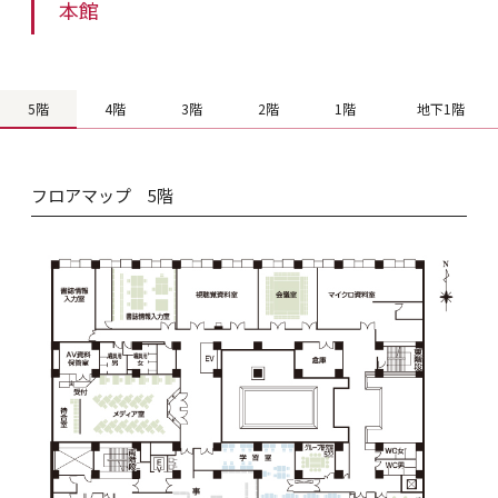
本館
5階
4階
3階
2階
1階
地下1階
フロアマップ 5階