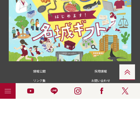
情報公開
採用情報
リンク集
お問い合わせ
メディアの皆さま
卒業生の皆さま
名城大学への寄付・募金
附属図書館
統合ポータルサイ
ポリシ
個人情報の共同利用に
名城大学サー
ENGLISH
ト
ー
ついて
ビス