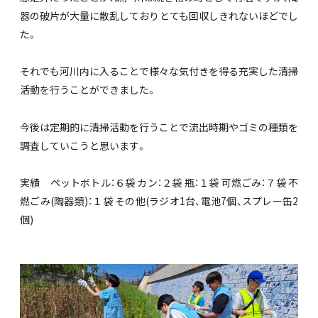
器の破片が大量に散乱しておりとても回収しきれないほどでし
た。
それでも河川内に入ることで様々な気付きを得る充実した清掃
活動を行うことができました。
今後は定期的に清掃活動を行うことで流出時期やゴミの種類を
調査していこうと思います。
実績 ペットボトル：６袋 カン：２袋 瓶：１袋 可燃ごみ：７袋 不
燃ごみ(陶器類)：１袋 その他(ラジオ1台、電池7個、スプレー缶2
個)