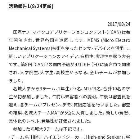
活動報告1(8/24更新)
2017/08/24
国際ナノ･マイクロアプリケーションコンテスト（i'CAN）は毎
年開催され、世界各国を巡回します。MEMS (Micro Electro
Mechanical Systems)技術を使ったセンサ・デバイスを活用し、
新しいアプリケーションのアイデア、有用性、実現性を競う大会
です。第8回i'CAN17の国内予選が4月16日（日）に仙台市で開催
され、大学院生、大学生、高校生からなる、全15チームが参加し
ました。
名城大学から3チーム、2年生が7名、M1が3名、合計10名の学
生が初参加しました。午前は来客者への説明。午後は審査員を
迎え、各チームがプレゼン、デモ、質疑応答を行いました。審査
の結果、名城大チームMATが5位に入賞しました。新しい発想、
具体化のレベル、発展性が評価されました。
参加した名城大3チームは下記です。
・チーム名：HiM、「ハイエンドシーカー、High-end Seeker」、学