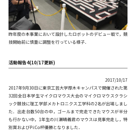
昨年度の本事業において設計したロボットのデビュー戦で，競
技開始前に慎重に調整を行っている様子．
活動報告4(10/17更新)
2017/10/17
2017年9月30日に東京工芸大学厚木キャンパスで開催された第
32回全日本学生マイクロマウス大会のマイクロマウスクラシ
ック競技に理工学部メカトロニクス工学科の2名が出場しまし
た．出走台数50台の中，ゴールまで完走できたマウスが半分
も行かない中，1年生の川瀬晴義君のマウスは見事完走し，特
別賞およびPi:Co杯優勝となりました．