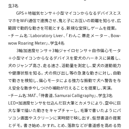
生3名
GPS＋地磁気センサ＋小型マイコンからなるデバイスとス
マホをWiFi通信で連携させ、鬼と子にお互いの距離を知らせ、広
範囲で動的な動きを可能とする、新規な宝探しゲームを提案。
・チーム名：Laboratory Liver、「わんこ爆走メーター、Bow-
wow Roaring Meter」、学生4名
3軸加速度センサ＋3軸ジャイロセンサ＋自作偏心モータ
＋小型マイコンからなるデバイスを愛犬のハーネスに装着し、
犬のジャンプ高さ、走る速さ、活動量を測定し、愛犬の運動能力
や健康状態を知る。犬の飛び出し等の急激な動きに対し、自動
で動きを検知し、偏心モータによる強力な振動で犬へ警告を与
え安全な散歩やしつけの補助が行えることを提案し、実演。
・チーム名：MAT、「侍書道、Samurai Calligraphy」、学生3名
LED+加速度センサを仕込んだ巨大筆とカメラにより、空中に巨
大な筆で描いた動きをキャプチャーし、毛筆で書いたようにパ
ソコン画面やスクリーンに実時間で映し出す、仮想書道の提案
とデモ。書き始め、かすれ、とめ、落款などが書道感を高める効