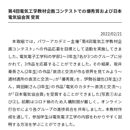
第4回電気工学教材企画コンテストでの優秀賞および日本
電気協会賞 受賞
2022/02/21
本取組では，パワーアカデミー主催「第4回電気工学教材企
画コンテスト」への作品応募を目標として活動を実施してきま
した。電気電子工学科の学部1～3年生7名が3つのグループに分
かれて，3作品を応募することができました。その結果，坂井
秦吾さん(2年生）の作品「直流と交流が作る世界を見てみよう～
適材適所の直流と交流～」が「優秀賞」を，伊勢谷雄也(3年生)さ
ん，岡田剛さん(3年生）の作品「電気のカタチ～直流と交流～」
が「日本電気協会賞」を受賞することができました(写真①およ
び②)。前期はコロナ禍のため入構制限が厳しく，オンライン
打合せにより各グループの進捗具合を共有しました。本教材作
成を通して，参加学生は電気電子工学の内容をわかりやすく説
明する方法を学ぶことができました。