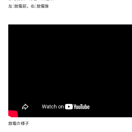
左：放電前，右：放電後
放電の様子