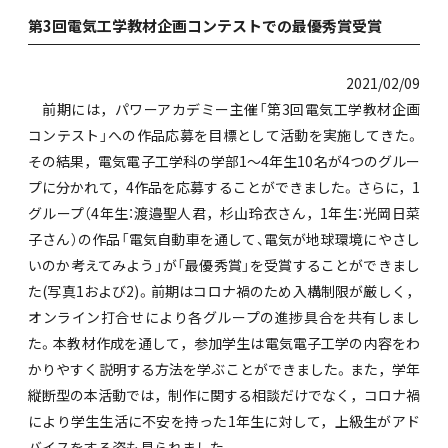
第3回電気工学教材企画コンテストでの最優秀賞受賞
2021/02/09
前期には，パワーアカデミー主催「第3回電気工学教材企画
コンテスト」への作品応募を目標として活動を実施してきた。
その結果，電気電子工学科の学部1～4年生10名が4つのグルー
プに分かれて，4作品を応募することができました。さらに，1
グループ（4年生：渡邉聖人君，杉山玲衣さん，1年生：光岡日菜
子さん）の作品「電気自動車を通して、電気が地球環境にやさし
いのか考えてみよう」が「最優秀賞」を受賞することができまし
た(写真1および2)。前期はコロナ禍のため入構制限が厳しく，
オンライン打合せにより各グループの進捗具合を共有しまし
た。本教材作成を通して，参加学生は電気電子工学の内容をわ
かりやすく説明する方法を学ぶことができました。また，学年
縦断型の本活動では，制作に関する相談だけでなく，コロナ禍
により学生生活に不安を持った1年生に対して，上級生がアド
バイスをする姿も見られました。