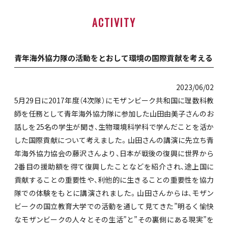
ACTIVITY
青年海外協力隊の活動をとおして環境の国際貢献を考える
2023/06/02
5月29日に2017年度（4次隊）にモザンビーク共和国に理数科教
師を任務として青年海外協力隊に参加した山田由美子さんのお
話しを25名の学生が聞き、生物環境科学科で学んだことを活か
した国際貢献について考えました。山田さんの講演に先立ち青
年海外協力協会の藤沢さんより、日本が戦後の復興に世界から
2番目の援助額を得て復興したことなどを紹介され、途上国に
貢献することの重要性や、利他的に生きることの重要性を協力
隊での体験をもとに講演されました。山田さんからは、モザン
ビークの国立教育大学での活動を通して見てきた”明るく愉快
なモザンビークの人々とその生活”と”その裏側にある現実”を