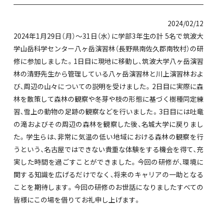
2024/02/12
2024年1月29日（月）～31日（水）に学部3年生の計 5名で筑波大
学山岳科学センター八ヶ岳演習林（長野県南佐久郡南牧村）の研
修に参加しました。1日目に現地に移動し、筑波大学八ヶ岳演習
林の清野先生から管理している八ヶ岳演習林と川上演習林およ
び、周辺の山々についての説明を受けました。2日目に実際に森
林を散策して森林の観察や冬芽や枝の形態に基づく樹種同定練
習、雪上の動物の足跡の観察などを行いました。3日目には吐竜
の滝およびその周辺の森林を観察した後、名城大学に戻りまし
た。学生らは、非常に気温の低い地域における森林の観察を行
うという、名古屋ではできない貴重な体験をする機会を得て、充
実した時間を過ごすことができました。今回の研修が、環境に
関する知識を広げるだけでなく、将来のキャリアの一助となる
ことを期待します。今回の研修のお世話になりましたすべての
皆様にこの場を借りてお礼申し上げます。