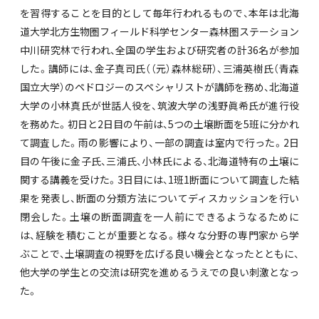
を習得することを目的として毎年行われるもので、本年は北海
道大学北方生物圏フィールド科学センター森林圏ステーション
中川研究林で行われ、全国の学生および研究者の計36名が参加
した。講師には、金子真司氏（（元）森林総研）、三浦英樹氏（青森
国立大学）のペドロジーのスペシャリストが講師を務め、北海道
大学の小林真氏が世話人役を、筑波大学の浅野眞希氏が進行役
を務めた。初日と2日目の午前は、5つの土壌断面を5班に分かれ
て調査した。雨の影響により、一部の調査は室内で行った。2日
目の午後に金子氏、三浦氏、小林氏による、北海道特有の土壌に
関する講義を受けた。3日目には、1班1断面について調査した結
果を発表し、断面の分類方法についてディスカッションを行い
閉会した。土壌の断面調査を一人前にできるようなるために
は、経験を積むことが重要となる。様々な分野の専門家から学
ぶことで、土壌調査の視野を広げる良い機会となったとともに、
他大学の学生との交流は研究を進めるうえでの良い刺激となっ
た。