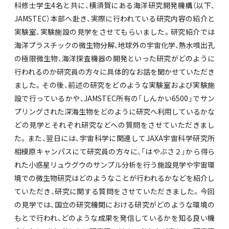
科修士学生4名と共に、横須賀にある海洋研究開発機構（以下、
JAMSTEC）本部へ赴き、実際に行われている研究内容の紹介と
実験室、実験施設の見学をさせてもらいました。研究紹介では
海洋プラスチックの微生物分解、地球外の宇宙化学、熱水噴出孔
の極限微生物、海洋探査機器の開発といった研究がどのように
行われるのか研究員の方々に具体的なお話を聞かせていただき
ました。その後、前述の研究をどのような実験室および実験施
設で行っているかや、JAMSTEC所有の「しんかい6500」でサン
プリングされた深海生物をどのように研究へ利用しているかな
どの見学とそれぞれ研究などへの質問をさせていただきまし
た。また、翌日には、宇宙科学に関連してJAXA宇宙科学研究所
相模原キャンパスにて研究員の方々に、「はやぶさ２」から得ら
れた小惑星リュウグウのサンプル分析を行う施設見学や宇宙環
境での微生物研究はどのようなことが行われるかなどを紹介し
ていただき、研究に関する質問をさせていただきました。今回
の見学では、国立の研究機関における研究がどのような環境の
もとで行われ、どのような成果を発信しているかを知る良い機