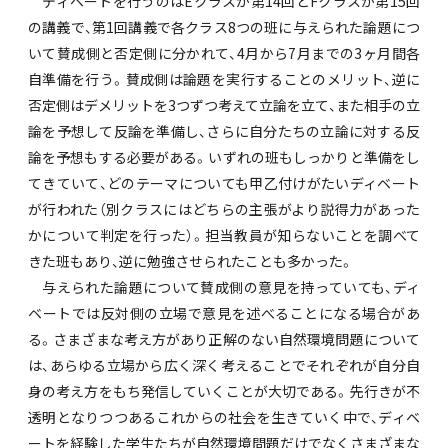
ディベートを行うのはEクラスが第14回とFクラスが第15回
の講義で、第1回講義で各クラス8つの班に与えられた論題につ
いて賛成側と否定側に分かれて、4月から7月までの3ヶ月間各
自準備を行う。賛成側は論題を実行することのメリット、逆に
否定側はデメリットを3つずつ考えて立論を立て、また相手の立
論を予想して反論を準備し、さらに自分たちの立論に対する反
論を予想もする必要がある。いずれの班もしっかりと準備をし
てきていて、どのテーマについても甲乙付けがたいディベート
が行われた（別クラスにはどちらの主張がより説得力があった
かについて判定を行った）。担当教員が知らないことを調べて
きた班もあり、逆に勉強させられたことも多かった。
与えられた論題について賛成側の意見を持っていても、ディ
ベートでは反対側の立場で意見を述べることになる場合があ
る。さまざまな考え方があり正解のない自然環境問題について
は、あらゆる立場から広く深く考えることでそれぞれが自分自
身の考え方をもち発信していくことが大切である。先行きが不
透明となりつつあるこれからの社会を生きていく中で、ディベ
ートを経験した学生たちが自然環境問題だけでなくさまざまな