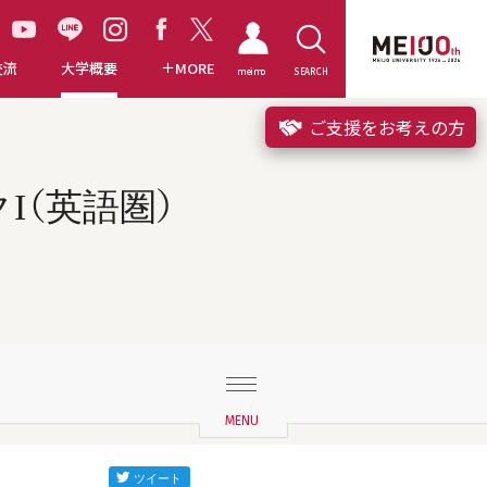
交流
大学概要
MORE
meimo
SEARCH
ご支援をお考えの方
I（英語圏）