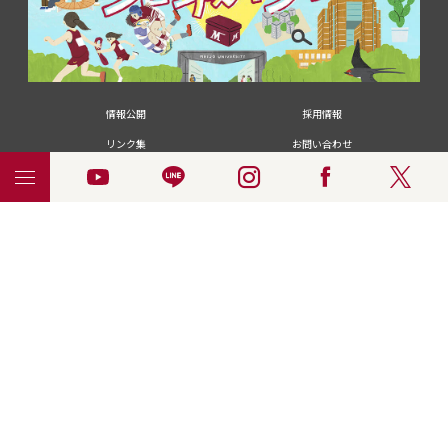
情報公開
採用情報
リンク集
お問い合わせ
メディアの皆さま
卒業生の皆さま
名城大学への寄付・募金
附属図書館
統合ポータルサイ
ポリシ
個人情報の共同利用に
名城大学サー
ENGLISH
ト
ー
ついて
ビス
© 2018 Meijo University