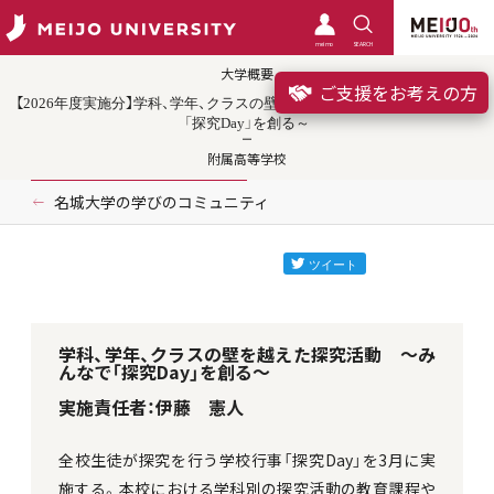
meimo
SEARCH
大学概要
ご支援をお考えの方
【2026年度実施分】学科、学年、クラスの壁を越えた探究活動 ～みんなで
「探究Day」を創る～
附属高等学校
名城大学の学びのコミュニティ
学科、学年、クラスの壁を越えた探究活動 ～み
んなで「探究Day」を創る～
実施責任者：伊藤 憲人
全校生徒が探究を行う学校行事「探究Day」を3月に実
施する。本校における学科別の探究活動の教育課程や