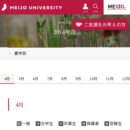
meimo
SEARCH
イベント
ご支援をお考えの方
2014年度
農学部
4月
5月
6月
7月
8月
9月
10月
11月
12月
4月
一般
在学生
卒業生
保護者
受験生
般
学
卒
保
受