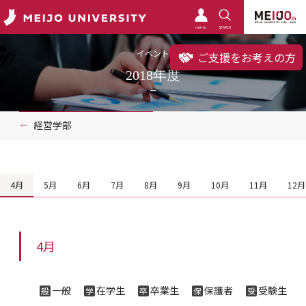
meimo
SEARCH
イベント
ご支援をお考えの方
2018年度
経営学部
4月
5月
6月
7月
8月
9月
10月
11月
12月
4月
一般
在学生
卒業生
保護者
受験生
般
学
卒
保
受