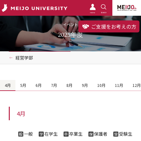
meimo
SEARCH
イベント
ご支援をお考えの方
2025年度
経営学部
4月
5月
6月
7月
8月
9月
10月
11月
12月
4月
一般
在学生
卒業生
保護者
受験生
般
学
卒
保
受