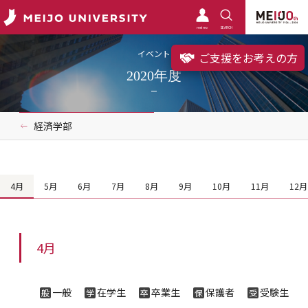
meimo
SEARCH
イベント
ご支援をお考えの方
2020年度
経済学部
4月
5月
6月
7月
8月
9月
10月
11月
12月
4月
一般
在学生
卒業生
保護者
受験生
般
学
卒
保
受