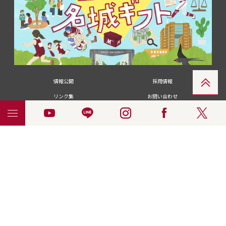
情報公開
採用情報
リンク集
お問い合わせ
メディアの皆さま
卒業生の皆さま
名城大学への寄付・募金
附属図書館
統合ポータルサイ
ポリシ
個人情報の共同利用に
名城大学サー
ENGLISH
ト
ー
ついて
ビス
© 2018 Meijo University