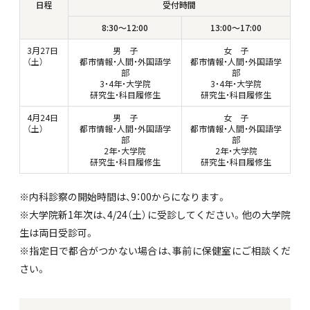
日程
受付時間
8:30～12:00
13:00～17:00
3月27日
男 子
女 子
（土）
都市情報・人間・外国語学
都市情報・人間・外国語学
部
部
3・4年・大学院
3・4年・大学院
研究生・科目履修生
研究生・科目履修生
4月24日
男 子
女 子
（土）
都市情報・人間・外国語学
都市情報・人間・外国語学
部
部
2年・大学院
2年・大学院
研究生・科目履修生
研究生・科目履修生
※
内科診察の開始時間は、9：00からになります。
※
大学院新1年次は、4/24（土）に受診してください。他の大学院
生は両日受診可。
※
指定日で都合がつかない場合は、事前に保健室にご相談くだ
さい。