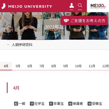
meimo
SEARCH
イベント
ご支援をお考えの方
2022年度
人間学研究科
4月
5月
6月
7月
8月
9月
10月
11月
12月
4月
一般
在学生
卒業生
保護者
受験生
般
学
卒
保
受