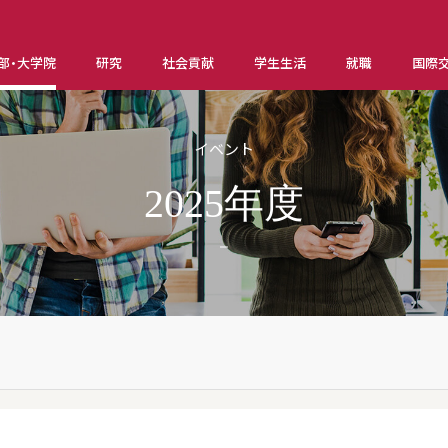
部・大学院
研究
社会貢献
学生生活
就職
国際
イベント
2025年度