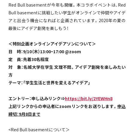
Red Bull basementが今年も開催。本コラボイベントは、Red
Bull basementに挑戦したい学生がオンラインで仲間やアイデ
アと出会う機会になればと企画されています。2020年の夏の
最後にアイデア創発を楽しもう！
＜特別企画オンラインアイデアソンについて＞
日 時：9/10（木）13:00~17:00 @zoom
定 員：先着30名程度
対 象：名城大学在学生 文理不問。アイデア創発を楽しみたい
方
テーマ：「学生生活と世界を変えるアイデア」
エントリー：申し込みリンク⇒
https://bit.ly/2YEWHn8
上記リンクからの申込者にzoomリンクをお送りします。
申込
締切：9月8日まで
<Red Bull basementについて＞