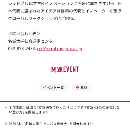
レッドブルは学生のイノベーションと将来に翼をさずける。日
本代表に選ばれたアイデアは世界の代表とイノベーターが集う
グローバルワークショップにご招待。
＜問い合わせ先＞
名城大学社会連携センター
052-838-2473、
ccr@ccml.meijo-u.ac.jp
関連EVENT
イベント一覧
RSS
１年生向け講演会「文理選択で迷ったらどうする？文系・理系の後悔しな
い選び方」を開催します！！
8/20（木）「名城大学キャンパス見学会」を開催します！！