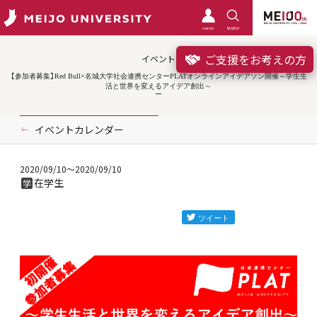
meimo
SEARCH
ご支援をお考えの方
イベント
【参加者募集】Red Bull×名城大学社会連携センターPLATオンラインアイデアソン開催～学生生
活と世界を変えるアイデア創出～
イベントカレンダー
2020/09/10
～2020/09/10
在学生
学