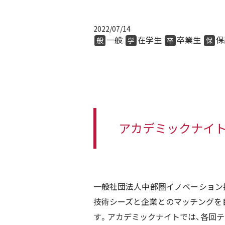
2022/07/14
一般
在学生
卒業生
保
般
学
卒
保
アカデミックナイト
一般社団法人中部圏イノベーション
技術シーズと企業とのマッチングを
す。アカデミックナイトでは、各回