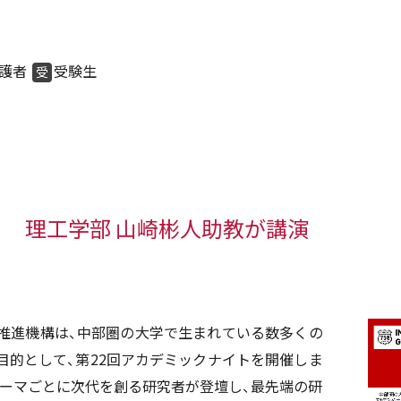
護者
受験生
受
 理工学部 山崎彬人助教が講演
推進機構は、中部圏の大学で生まれている数多くの
目的として、第22回アカデミックナイトを開催しま
テーマごとに次代を創る研究者が登壇し、最先端の研