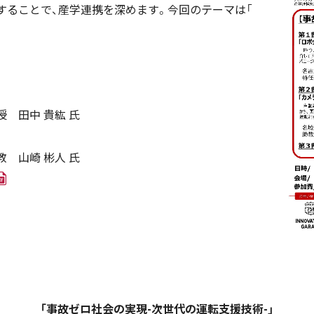
することで、産学連携を深めます。今回のテーマは「
 田中 貴紘 氏
 山崎 彬人 氏
「事故ゼロ社会の実現-次世代の運転支援技術-」