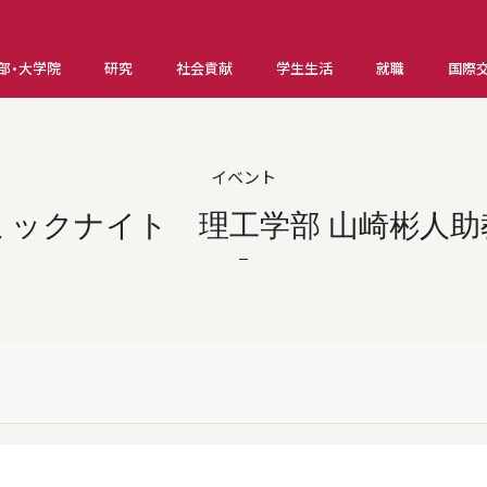
部・大学院
研究
社会貢献
学生生活
就職
国際
イベント
ミックナイト 理工学部 山崎彬人助