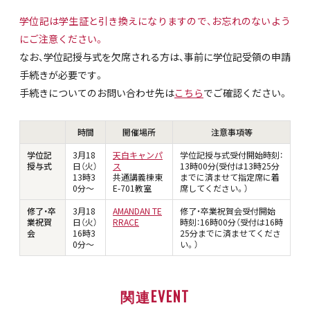
学位記は学生証と引き換えになりますので、お忘れのないよう
にご注意ください。
なお、学位記授与式を欠席される方は、事前に学位記受領の申請
手続きが必要です。
手続きについてのお問い合わせ先は
こちら
でご確認ください。
時間
開催場所
注意事項等
学位記
3月18
天白キャンパ
学位記授与式受付開始時刻：
授与式
日（火）
ス
13時00分(受付は13時25分
13時3
共通講義棟東
までに済ませて指定席に着
0分～
E-701教室
席してください。）
修了・卒
3月18
AMANDAN TE
修了・卒業祝賀会受付開始
業祝賀
日（火）
RRACE
時刻：16時00分（受付は16時
会
16時3
25分までに済ませてくださ
0分～
い。）
関連EVENT