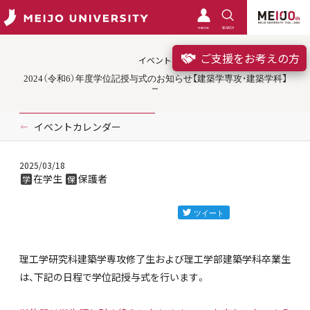
meimo
SEARCH
ご支援をお考えの方
イベント
2024（令和6）年度学位記授与式のお知らせ【建築学専攻・建築学科】
イベントカレンダー
2025/03/18
在学生
保護者
学
保
理工学研究科建築学専攻修了生および理工学部建築学科卒業生
は、下記の日程で学位記授与式を行います。