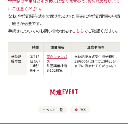
学位記は学生証と引き換えになりますので、お忘れのないよう
にご注意ください。
なお、学位記授与式を欠席される方は、事前に学位記受領の申請
手続きが必要です。
手続きについてのお問い合わせ先は
こちら
でご確認ください。
時間
開催場所
注意事項等
学位記
3月18
天白キャンパ
学位記授与式受付開始時刻：
授与式
日（火）
ス
13時00分（受付は13時20分
13時3
共通講義棟南
までに済ませてください。）
0分～
S-102教室
関連EVENT
イベント一覧
RSS