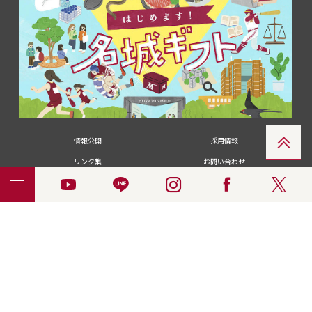
情報公開
採用情報
リンク集
お問い合わせ
メディアの皆さま
卒業生の皆さま
名城大学への寄付・募金
附属図書館
統合ポータルサイ
ポリシ
個人情報の共同利用に
名城大学サー
ENGLISH
ト
ー
ついて
ビス