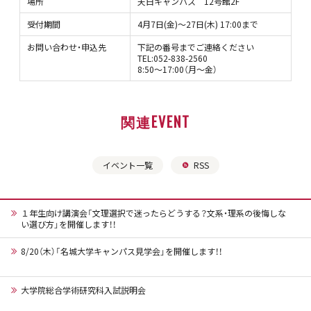
場所
天白キャンパス 12号館2F
受付期間
4月7日(金)～27日(木) 17:00まで
お問い合わせ・申込先
下記の番号までご連絡ください
TEL:052-838-2560
8:50～17:00（月～金）
関連EVENT
イベント一覧
RSS
１年生向け講演会「文理選択で迷ったらどうする？文系・理系の後悔しな
い選び方」を開催します！！
8/20（木）「名城大学キャンパス見学会」を開催します！！
大学院総合学術研究科入試説明会