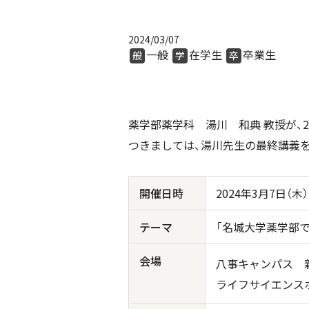
2024/03/07
一般
在学生
卒業生
般
学
卒
薬学部薬学科 湯川 和典 教授が、2
つきましては、湯川先生の最終講義
開催日時
2024年3月7日（木）
テーマ
「名城大学薬学部
会場
八事キャンパス 
ライフサイエンス