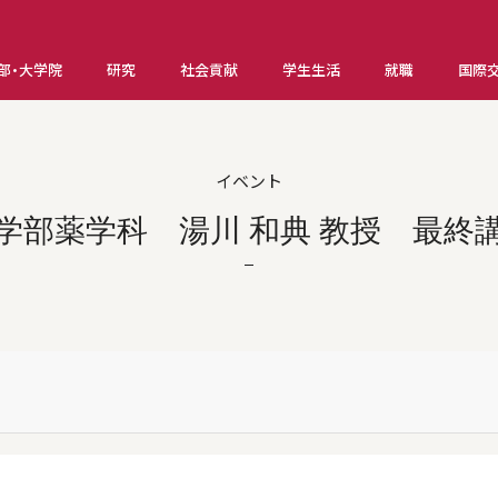
部・大学院
研究
社会貢献
学生生活
就職
国際
イベント
学部薬学科 湯川 和典 教授 最終