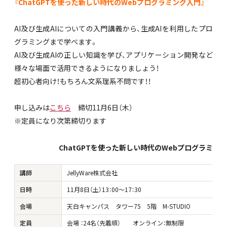
『ChatGPTを使った新しい時代のWebプログラミング入門』
AI及び生成AIについての入門講義から、生成AIを利用したプロ
グラミングまで学べます。
AI及び生成AIの正しい知識を学び、アプリケーション開発など
様々な場面で活用できるようになりましょう！
超初心者向け！もちろん文系理系不問です！！
申し込みは
こちら
締切11月6日（木）
※定員になり次第締切ります
ChatGPTを使った新しい時代のWebプログラミン
講師
JellyWare株式会社
日時
11月8日（土）13：00～17：30
会場
天白キャンパス タワー75 5階 M-STUDIO
定員
会場 ：24名（先着順） オンライン：無制限