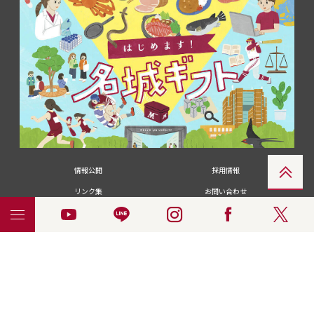
情報公開
採用情報
リンク集
お問い合わせ
メディアの皆さま
卒業生の皆さま
名城大学への寄付・募金
附属図書館
統合ポータルサイ
ポリシ
個人情報の共同利用に
名城大学サー
ENGLISH