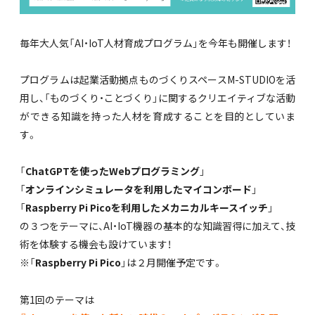
毎年大人気「AI・IoT人材育成プログラム」を今年も開催します！
プログラムは起業活動拠点ものづくりスペースM-STUDIOを活
用し、「ものづくり・ことづくり」に関するクリエイティブな活動
ができる知識を持った人材を育成することを目的としていま
す。
「
ChatGPTを使ったWebプログラミング
」
「
オンラインシミュレータを利用したマイコンボード
」
「
Raspberry Pi Picoを利用した
メカニカルキースイッチ
」
の３つをテーマに、AI・IoT機器の基本的な知識習得に加えて、技
術を体験する機会も設けています！
※「
Raspberry Pi Pico
」は２月開催予定です。
第1回のテーマは