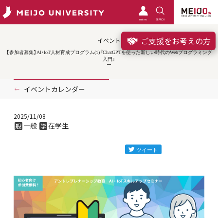
meimo
SEARCH
ご支援をお考えの方
イベント
【参加者募集】AI・IoT人材育成プログラム(1)『ChatGPTを使った新しい時代のWebプログラミング
入門』
イベントカレンダー
2025/11/08
一般
在学生
般
学