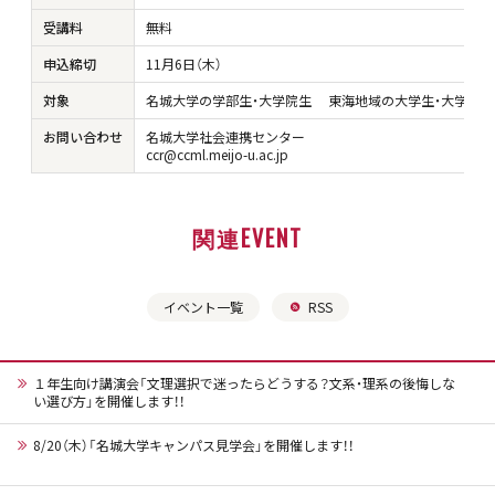
受講料
無料
申込締切
11月6日（木）
対象
名城大学の学部生・大学院生 東海地域の大学生・大学院生
お問い合わせ
名城大学社会連携センター
ccr@ccml.meijo-u.ac.jp
関連EVENT
イベント一覧
RSS
１年生向け講演会「文理選択で迷ったらどうする？文系・理系の後悔しな
い選び方」を開催します！！
8/20（木）「名城大学キャンパス見学会」を開催します！！