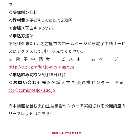
で
＜受講料＞
無料
＜教材費＞
子ども1人あたり300円
＜会場＞
天白キャンパス
＜申込方法＞
下記URLまたは、名古屋市のホームページから電子申請サービ
スにアクセスして、申し込んでください。
※電子申請サービスホームページ
http://ttzk.graffer.jp/city-nagoya
＜申込締め切り＞
5月18日（月）
＜お問い合わせ先＞
名城大学 社会連携センター Mail :
ccr@ccml.meijo-u.ac.jp
※本講座を含む天白生涯学習センターで実施される公開講座の
リーフレットはこちら！