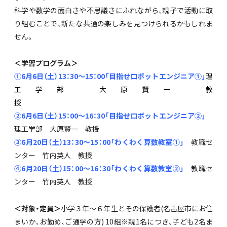
科学や数学の面白さや不思議さにふれながら、親子で活動に取
り組むことで、新たな共通の楽しみを見つけられるかもしれま
せん。
＜学習プログラム＞
①6月6日（土）13：30～15：00「目指せロボットエンジニア①」
理
工学部 大原賢一 教
②6月6日（土）15：00～16：30「目指せロボットエンジニア
②
」
理工学部 大原賢一 教授
③6月20日（土）13：30～15：00「わくわく算数教室①」
教職セ
ンター 竹内英人 教授
④6月20日（土）15：00～16：30「わくわく算数教室②」
教職セ
ンター 竹内英人 教授
＜対象・定員＞
小学３年～６年生とその保護者(名古屋市にお住
まいか、お勤め、ご通学の方) 10組※親1名につき、子ども2名ま