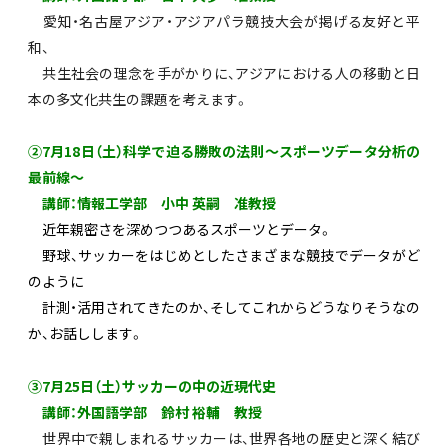
愛知・名古屋アジア・アジアパラ競技大会が掲げる友好と平
和、
共生社会の理念を手がかりに、アジアにおける人の移動と日
本の多文化共生の課題を考えます。
②7
月18日（土）
科学で迫る勝敗の法則～スポーツデータ分析の
最前線～
講師：情報工学部 小中 英嗣 准教授
近年親密さを深めつつあるスポーツとデータ。
野球、サッカーをはじめとしたさまざまな競技でデータがど
のように
計測・活用されてきたのか、そしてこれからどうなりそうなの
か、お話しします。
③7月25
日（土）サッカーの中の近現代史
講師：外国語学部 鈴村 裕輔 教授
世界中で親しまれるサッカーは、世界各地の歴史と深く結び