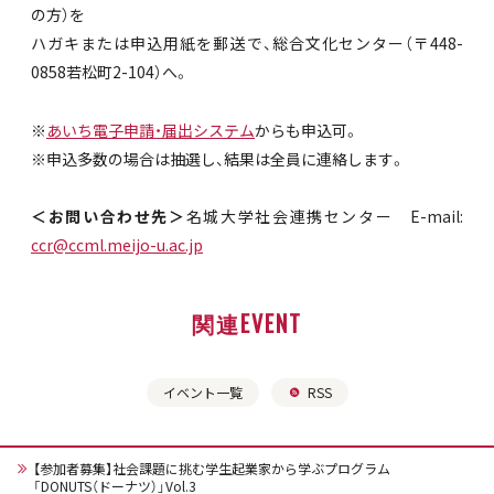
の方）を
ハガキまたは申込用紙を郵送で、総合文化センター（〒448-
0858若松町2-104）へ。
※
あいち電子申請・届出システム
からも申込可。
※申込多数の場合は抽選し、結果は全員に連絡します。
＜お問い合わせ先＞
名城大学社会連携センター E-mail:
ccr@ccml.meijo-u.ac.jp
関連EVENT
イベント一覧
RSS
【参加者募集】社会課題に挑む学生起業家から学ぶプログラム
「DONUTS（ドーナツ）」Vol.3