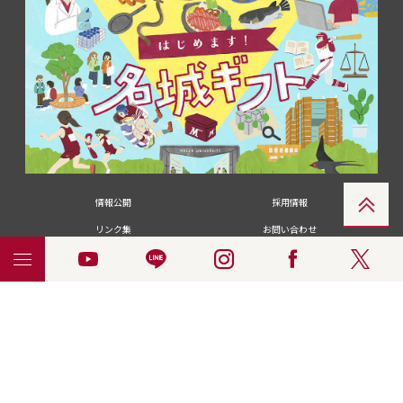
情報公開
採用情報
リンク集
お問い合わせ
メディアの皆さま
卒業生の皆さま
名城大学への寄付・募金
附属図書館
統合ポータルサイ
ポリシ
個人情報の共同利用に
名城大学サー
ENGLISH
ト
ー
ついて
ビス