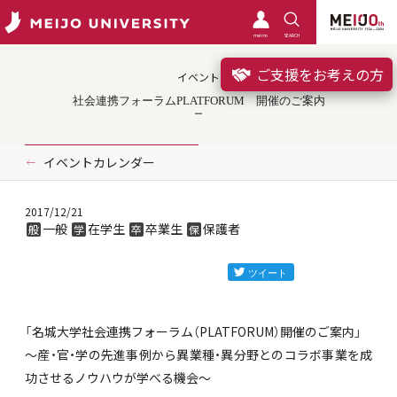
meimo
SEARCH
ご支援をお考えの方
イベント
社会連携フォーラムPLATFORUM 開催のご案内
イベントカレンダー
2017/12/21
一般
在学生
卒業生
保護者
般
学
卒
保
「名城大学社会連携フォーラム（PLATFORUM）開催のご案内」
～産・官・学の先進事例から異業種・異分野とのコラボ事業を成
功させるノウハウが学べる機会～