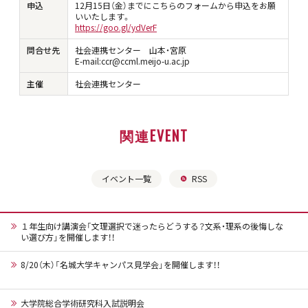
申込
12月15日（金）までにこちらのフォームから申込をお願
いいたします。
https://goo.gl/ydVerF
問合せ先
社会連携センター 山本・宮原
E-mail:ccr@ccml.meijo-u.ac.jp
主催
社会連携センター
関連EVENT
イベント一覧
RSS
１年生向け講演会「文理選択で迷ったらどうする？文系・理系の後悔しな
い選び方」を開催します！！
8/20（木）「名城大学キャンパス見学会」を開催します！！
大学院総合学術研究科入試説明会