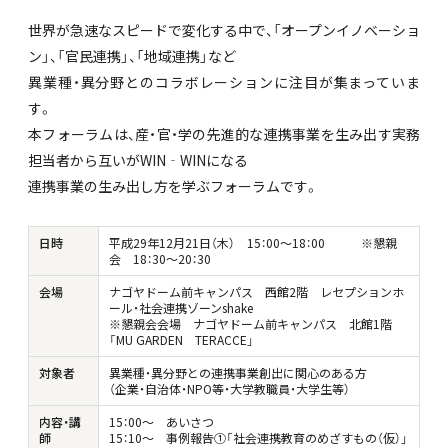
世界が急速なスピードで変化する中で、「オープンイノベーショ
ン」、「官民連携」、「地域連携」など
異業種・異分野とのコラボレーションに注目が集まっていま
す。
本フォーラムは、産・官・学の先進的な連携事業を生み出す実務
担当者から互いがWIN‐WINになる
連携事業の生み出し方を学ぶフォーラムです。
日時
平成29年12月21日（木） 15：00～18：00 ※懇親
会 18：30～20：30
会場
ナゴヤドーム前キャンパス 西館2階 レセプションホ
ール・社会連携ゾーンshake
※懇親会会場 ナゴヤドーム前キャンパス 北館1階
「MU GARDEN TERACCE」
対象者
異業種・異分野との連携事業創出に関心のある方
（企業・自治体・NPO等・大学教職員・大学生等）
内容・講
15：00～ あいさつ
師
15：10～ 事例報告①「社会連携教育のめざすもの（仮）」