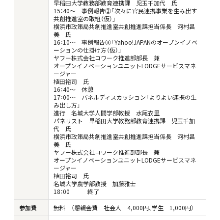
早稲田大学教務部教育連携課 児玉千加代 氏
15：40～ 事例報告②「次々に官民連携事業を生み出す
共創推進室の取組（仮）」
横浜市政策局共創推進室共創推進課担当係長 河村昌
美 氏
16：10～ 事例報告③「Yahoo!JAPANのオープンイノベ
ーションの仕掛け方（仮）」
ヤフー株式会社コワーク推進部部長 兼
オープンイノベーションユニットLODGEサービスマネ
ージャー
植田裕司 氏
16：40～ 休憩
17：00～ パネルディスカッション「よりよい連携の生
み出し方」
進行 名城大学人間学部教授 水尾衣里
パネリスト 早稲田大学教務部教育連携課 児玉千加
代 氏
横浜市政策局共創推進室共創推進課担当係長 河村昌
美 氏
ヤフー株式会社コワーク推進部部長 兼
オープンイノベーションユニットLODGEサービスマネ
ージャー
植田裕司 氏
名城大学農学部教授 加藤雅士
18：00 終了
参加費
無料 （懇親会費 社会人 4,000円、学生 1,000円）