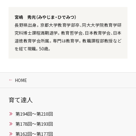
宮嶋 秀光（みやじま・ひでみつ）
長野県出身。京都大学教育学部卒、同大大学院教育学研
究科博士課程満期退学。教育哲学会、日本教育学会、日本
道徳教育学会所属。専門は教育学。教職課程部教授など
を経て現職。50歳。
HOME
育て達人
第194回～第210回
第178回～第193回
第162回～第177回