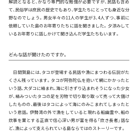
解読となると、かなり専門的な勉強が必要ですが、民話も含め
て、民俗学は庶民の歴史でもあり、学生たちにとっても身近な分
野なのでしょう。男女半々の11人の学生が3、4人ずつ、事前に
依頼していた島のお年寄りたちに話を聞きました。夕涼みして
いるお年寄りに話しかけて聞き込んだ学生たちもいます。
――どんな話が聞けたのですか。
日間賀島には、タコが登場する民話や漁にまつわる伝説がた
くさん残っています。タコが阿弥陀仏を抱いて網にかかったと
いう話、大ダコに絡まれ、海に引きずり込まれそうになった少女
が、絡みついたタコの足を刃物で切り取り取って売って大儲け
したものの、最後はタコによって海にのみこまれてしまったと
いう悲話。伊勢湾の外で漁をしていると現れる船幽霊や、船の
炊事を業とする正直で信心深い男が富を得る「炊き長者」話な
ど、漁によって支えられている島ならではのストーリーです。