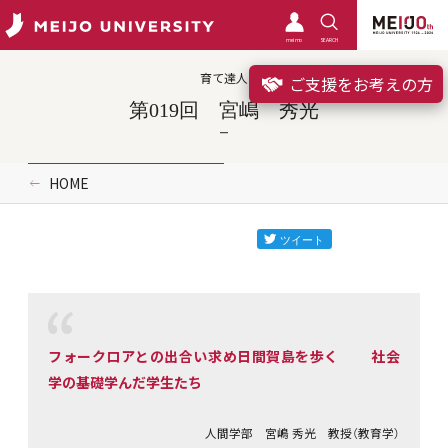
meimo
SEARCH
育て達人
ご支援をお考えの方
第019回 宮嶋 秀光
HOME
フォークロアとの出合い求め日間賀島を歩く 社会
学の基礎学んだ学生たち
人間学部 宮嶋 秀光 教授（教育学）