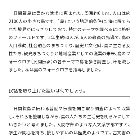
日間賀島は豊かな漁場に恵まれた、周囲約6ｋｍ、人口は約
2100人の小さな島です。「島」という地理的条件は、海に隔てら
れた境界がはっきりしており、特定のテーマを調べるには格好
のフィールドです。2年生約60人が、6人の教員の指導で、島の
人口移動、社会融合のまちづくり、歴史と文化財、島に生きる女
性たち、観光まちづくりと地域産業としての漁業の未来、島のフ
ォークロア（民間伝承）の各テーマで島を歩き調査し、汗を流し
ました。私は島のフォークロアを指導しました。
――民話を取り上げた狙いは何でしょう。
日間賀島に伝わる昔話や伝説を聞き取り調査によって収集
し、それらを整理しながら、島の人たちの生活史を明らかにして
いきたいと考えました。人間学部のような人文系学部ですと、
学生が関心を持ち、接しやすいのは歴史のようです。古文書の