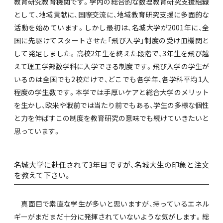
教育研究教育機関です。学内の総合的な数理教育研究支援組織
として、地域貢献に、国際交流に、地域教育研究支援に多面的な
活動を始めています。しかし最初は、名城大学が2001年に、全
国に先駆けてスタートさせた「飛び入学」制度の受け皿機関と
して発足しました。高校2年生を終えた段階で、3年生を飛び越
えて理工学部数学科に入学できる制度です。飛び入学の学生が
いるのは全国でも2校だけで、どこでも各学年、各学科平均1人
程度の学生数です。本学では手厚いケアと総合大学のメリット
を生かし、欧米や戦前では当たり前でもある、学生の多様な個性
と力を伸ばすこの制度を教育研究の意味でも続けていきたいと
思っています。
――名城大学に赴任されて3年目ですが、名城大生の印象と注文
を教えて下さい。
真面目で素直な学生が多いと思いますが、持っているエネル
ギーがまだまだ十分に発揮されていないような気がします。総