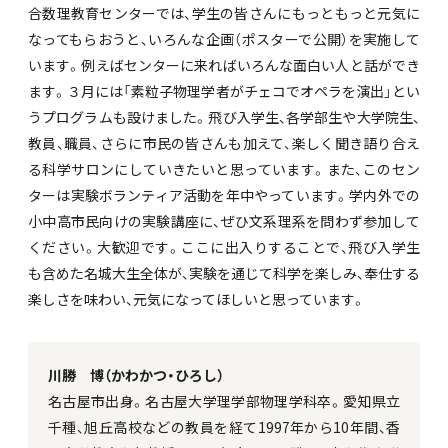
合数理教育センターでは、学生の皆さんにもっともっと元気に
なってもらおうと、いろんな企画（ポスターで公開）を実施して
います。例えばセンターに来ればいろんな面白い人と話ができ
ます。３月には「素粒子物理学者がチェコでオペラを演出」とい
うプログラムも設けました。飛び入学生、各学部生や大学院生、
教員、職員、さらに市民の皆さんも加えて、楽しく聞き語り合え
る科学サロンにしていきたいと思っています。また、このセン
ターは実験ボランティア活動を年中やっています。学内外での
小中高市民向けの実験講座に、ぜひ文系理系を問わず参加して
ください。大歓迎です。ここに出入りすることで、飛び入学生
も含めた名城大生全体が、実験を通じて科学を楽しみ、奉仕する
楽しさを味わい、元気になってほしいと思っています。
川勝 博（かわかつ・ひろし）
名古屋市出身。名古屋大学理学部物理学科卒。愛知県立
千種、旭丘高校などの教員を経て1997年から10年間、香