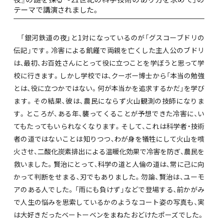
テーマで講演されました。
「銀河鉄道の夜」と1対になっているのが「グスコーブドリの
伝記」です。冷害による飢饉で両親を亡くした主人公のブドリ
は、最初、お百姓さんにとって役に立つことを学ぼうと思って学
校に行きます。しかし学校では、クーボー博士から「本当の勉強
とは、役に立つかではない。何が本当かを追求するかだ」を学び
ます。その結果、彼は、農民にならず火山観測の技師になりま
す。ところが、ある年、襲ってくることが予想できた冷害に、い
てもたってもいられなくなります。そして、これは科学者・技術
者の道ではないことは知りつつ、わが身を犠牲にして火山を噴
火させ、二酸化炭素排出による温暖化効果で冷害を防ぎ、農民を
救いました。賢治にとって、科学の道と人倫の道は、常に己に向
かって判断をせまる、刃でもありました。勿論、賢治は、ユーモ
アのある人でした。「雨にも負けず」などで登場する、前かがみ
で人生の悩みを思索しているかのようなコート姿の写真も、実
は大好きだったベートーベンをまねたおどけたポーズでした。