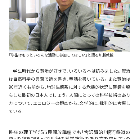
「学生はもっといろんな活動に参加してほしい」と語る川勝教授
学生時代から賢治が好きで、いろいろ本は読みました。賢治
は自然科学の言葉で詩を書き、童話を書いている。また賢治は
90年近くも前から、地球生態系に対する危機的状況に警鐘を鳴
らした最初の日本人でしょう。人間にとっての科学技術のあり
方について、エコロジーの観点から、文学的に、批判的に考察し
ている。
――昨年の理工学部市民開放講座でも「宮沢賢治『銀河鉄道の
夜』の謎を探る～21世紀の科学技術のあり方を求めて」の