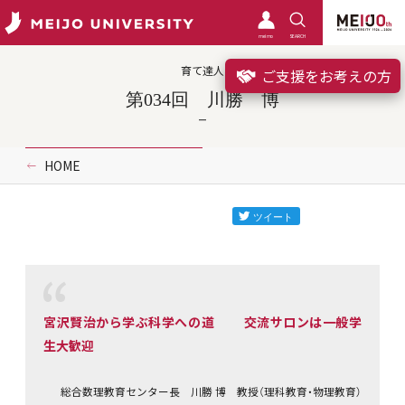
meimo
SEARCH
育て達人
ご支援をお考えの方
第034回 川勝 博
HOME
宮沢賢治から学ぶ科学への道 交流サロンは一般学
生大歓迎
総合数理教育センター長 川勝 博 教授（理科教育・物理教育）