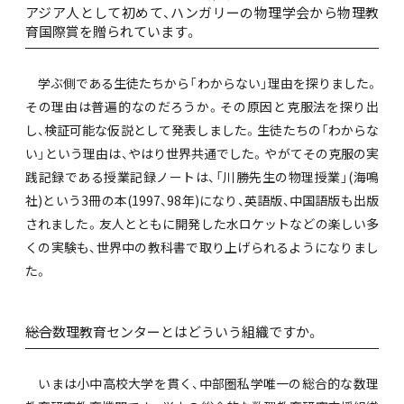
アジア人として初めて、ハンガリーの物理学会から物理教
育国際賞を贈られています。
学ぶ側である生徒たちから「わからない」理由を探りました。
その理由は普遍的なのだろうか。その原因と克服法を探り出
し、検証可能な仮説として発表しました。生徒たちの「わからな
い」という理由は、やはり世界共通でした。やがてその克服の実
践記録である授業記録ノートは、「川勝先生の物理授業」(海鳴
社)という3冊の本(1997、98年)になり、英語版、中国語版も出版
されました。友人とともに開発した水ロケットなどの楽しい多
くの実験も、世界中の教科書で取り上げられるようになりまし
た。
――総合数理教育センターとはどういう組織ですか。
いまは小中高校大学を貫く、中部圏私学唯一の総合的な数理