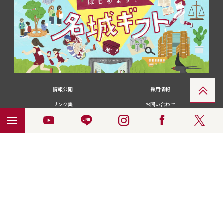
情報公開
採用情報
リンク集
お問い合わせ
メディアの皆さま
卒業生の皆さま
名城大学への寄付・募金
附属図書館
統合ポータルサイ
ポリシ
個人情報の共同利用に
名城大学サー
ENGLISH
ト
ー
ついて
ビス
© 2018 Meijo University