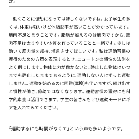
か。
動くことに億劫になってはほしくないですね。女子学生の多
くは、体重は軽いけど体脂肪率が高いことが分かっています。
筋肉不足と言うことです。脂肪が燃えるのは筋肉ですから、筋
肉不足は太りやすい体質を作っていることと一緒です。少しは
動いて筋肉量を維持、増進させてほしいです。私は運動習慣の
獲得のための方策を表現するとき、ニュートンの慣性の法則を
よく例にします。物体に力が働かないと、静止した物体はいつ
までも静止したままであるように、運動しない人はずっと運動
しません。運動を始めるのは困難(摩擦)も伴いますが、続け出す
と慣性が働き、億劫ではなくなります。運動習慣の獲得にも科
学的素養は活用できます。学生の皆さんもぜひ運動モードにギ
アを入れてみてください。
――「運動するにも時間がなくて」という声も多いようです。