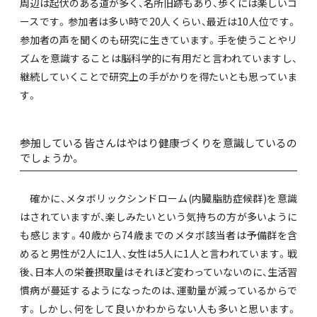
周辺は起伏のある道が多く、名所旧跡もあり、歩くには楽しいコ
ースです。参加者は多い時で20人くらい、最近は10人位です。
参加者の声を聞くのも研究に生きています。手を使うことやリ
ズムを意識することは脳科学的に有用だと言われていますし、
継続していくことで研究上の手がかりを得たいとも思っていま
す。
――参加している皆さんはやはり健康づくりを意識しているの
でしょうか。
確かに、メタボリックシンドローム(内臓脂肪症候群)を意識
はされていますが、楽しみたいという気持ちの方が多いように
も感じます。40歳から74歳までのメタボ該当者は予備群を含
めると男性が2人に1人、女性は5人に1人と言われています。戦
後、日本人の栄養摂取量はそれほど変わっていないのに、生活習
慣病が蔓延するようになったのは、運動量が減っているからで
す。しかし、何をして良いかわからない人も多いと思います。