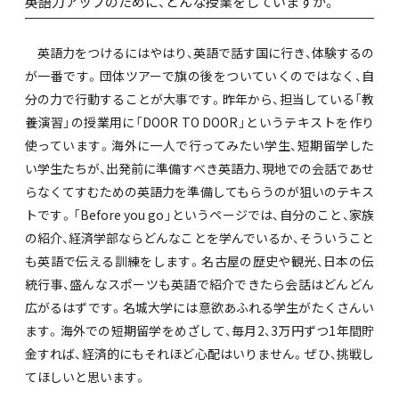
――英語力アップのために、どんな授業をしていますか。
英語力をつけるにはやはり、英語で話す国に行き、体験するの
が一番です。団体ツアーで旗の後をついていくのではなく、自
分の力で行動することが大事です。昨年から、担当している「教
養演習」の授業用に「DOOR TO DOOR」というテキストを作り
使っています。海外に一人で行ってみたい学生、短期留学した
い学生たちが、出発前に準備すべき英語力、現地での会話であせ
らなくてすむための英語力を準備してもらうのが狙いのテキス
トです。「Before you go」というページでは、自分のこと、家族
の紹介、経済学部ならどんなことを学んでいるか、そういうこと
も英語で伝える訓練をします。名古屋の歴史や観光、日本の伝
統行事、盛んなスポーツも英語で紹介できたら会話はどんどん
広がるはずです。名城大学には意欲あふれる学生がたくさんい
ます。海外での短期留学をめざして、毎月2、3万円ずつ1年間貯
金すれば、経済的にもそれほど心配はいりません。ぜひ、挑戦し
てほしいと思います。