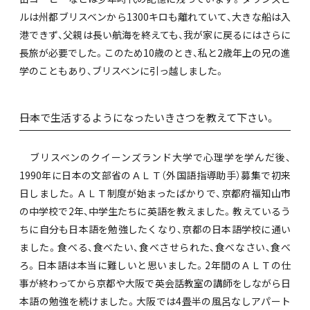
ルは州都ブリスベンから1300キロも離れていて、大きな船は入
港できず、父親は長い航海を終えても、我が家に戻るにはさらに
長旅が必要でした。このため10歳のとき、私と2歳年上の兄の進
学のこともあり、ブリスベンに引っ越しました。
――日本で生活するようになったいきさつを教えて下さい。
ブリスベンのクイーンズランド大学で心理学を学んだ後、
1990年に日本の文部省のＡＬＴ（外国語指導助手）募集で初来
日しました。ＡＬＴ制度が始まったばかりで、京都府福知山市
の中学校で2年、中学生たちに英語を教えました。教えているう
ちに自分も日本語を勉強したくなり、京都の日本語学校に通い
ました。食べる、食べたい、食べさせられた、食べなさい、食べ
ろ。日本語は本当に難しいと思いました。2年間のＡＬＴの仕
事が終わってから京都や大阪で英会話教室の講師をしながら日
本語の勉強を続けました。大阪では4畳半の風呂なしアパート