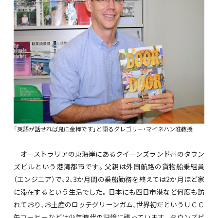
「英語が話せれば鬼に金棒です」と語るグレゴリー・マイネハン准教授
オーストラリアの東海岸にあるクイーンズランド州のタウン
ズビルという港湾都市です。父親は外国航路の貨物船乗組員
（エンジニア）で、2、3か月間の乗船勤務を終えては2か月ほど家
に滞在するという生活でした。日本にも四日市港など何度も訪
れており、お土産のロッテグリーンガム、世界初だというＵＣＣ
缶コーヒーなどは少年時代の記憶に残っています。タウンズビ