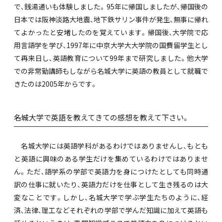
で、銭湯通いも体験しました。95年に帰国しましたが、帰国後の
日本では阪神淡路大地震、地下鉄サリン事件が発生、無事に帰れ
てよかったと安堵したのを覚えています。帰国後、大学院で応
用言語学を学び、1997年に中京大学大大学院の国費留学生とし
て再来日し、英語教育について99年まで研究しました。他大学
での非常勤講師もしながら名城大学に英語の教員として就職で
きたのは2005年からです。
――名城大学で英語を教えてきての感想を教えて下さい。
名城大学には英語学科があるわけではありませんし、もとも
と英語に興味のある学生だけを集めているわけではありませ
ん。ただ、語学系の学部で英語力を身につけたとしても同時通
訳の仕事に就いたり、英語力だけを仕事として生き残るのは大
変なことです。しかし、名城大学で学ぶ学生たちのように、経
済、法律、理工などそれぞれの学部で学んだ知識に加えて英語も