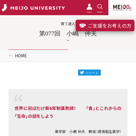
meimo
SEARCH
育て達人
ご支援をお考えの方
第077回 小嶋 仲夫
HOME
世界に羽ばたけ新6年制薬剤師！ 「食」とこれからの
「生命」の話をしよう
薬学部 小嶋 仲夫 教授（環境衛生薬学）