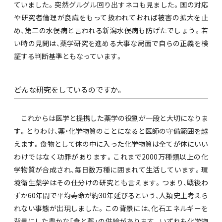
ていました。突然グルグル回り出すネコも見ました。国の対応
や研究者倫理が良識をもって扱われておれば被害の拡大を止
め、第二の水俣病と言われる新潟水俣病も防げたでしょう。若
い時の見聞は、薬学研究を進める大事な局面で自らの正義を検
証する判断基準ともなっています。
――どんな研究をしているのですか。
これからは医学と提携した薬学の役割が一段と大切になりま
す。とりわけ、薬・化学物質のことになると医師の守備範囲を越
えます。食物として体の中に入った化学物質は全てが体にいい
わけではなく功罪があります。これまで2000万種類以上の化
学物質が合成され、毎日数万種に囲まれて生活しています。環
境衛生薬学はその仕分けの研究とも言えます。つまり、戦後わ
ずか60年間で平均寿命が約30年延びるという、人類史上考えら
れない事態が出現しました。この背景には、化石エネルギーを
背景にした豊かな「食と薬」の供給があります。いずれも化学物