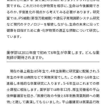
質ですね。これだけの化学物質を相手に、生命は今後展開でき
るのか、宇宙進化の視点から考えてみる必要があります。研究
室では、iPS細胞（新型万能細胞）や遺伝子発現調節システム研究
など現代のテクノロジーを駆使しながら、生命の未来に沿って
健康を目指すために食・化学物質の適正な摂取について研究し
ています。
――薬学部は2011年度で初めて6年生が卒業します。どんな薬
剤師が期待されますか。
現在の最上級生は5年生で、4年生後期に研究室に配属され、5
年生の半年は病院などで実務実習でした。この春から6年生に
進級し本格的な卒業研究に入ります。5・6年生はこれまでの修
士課程に相当します。薬学部では昨年12月、厚生労働省の平山
佳伸審議官を招き、「医療行政の今後と6年制教育薬剤師への期
待」と題して講演してもらいました。平山審議官は医薬品行政