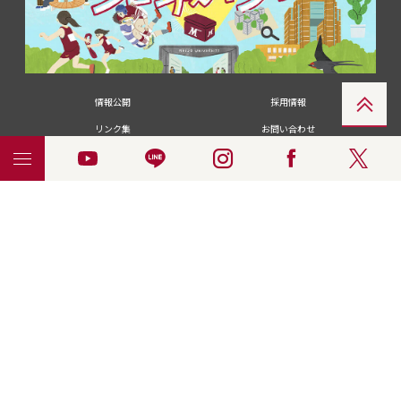
情報公開
採用情報
リンク集
お問い合わせ
メディアの皆さま
卒業生の皆さま
名城大学への寄付・募金
附属図書館
統合ポータルサイ
ポリシ
個人情報の共同利用に
名城大学サー
ENGLISH
ト
ー
ついて
ビス
© 2018 Meijo University