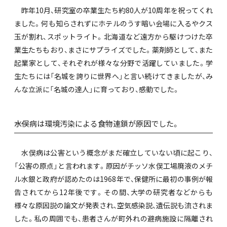
昨年10月、研究室の卒業生たち約80人が10周年を祝ってくれ
ました。何も知らされずにホテルのうす暗い会場に入るやクス
玉が割れ、スポットライト。北海道など遠方から駆けつけた卒
業生たちもおり、まさにサプライズでした。薬剤師として、また
起業家として、それぞれが様々な分野で活躍していました。学
生たちには「名城を誇りに世界へ」と言い続けてきましたが、み
んな立派に「名城の達人」に育っており、感動でした。
――水俣病は環境汚染による食物連鎖が原因でした。
水俣病は公害という概念がまだ確立していない頃に起こり、
「公害の原点」と言われます。原因がチッソ水俣工場廃液のメチ
ル水銀と政府が認めたのは1968年で、保健所に最初の事例が報
告されてから12年後です。その間、大学の研究者などからも
様々な原因説の論文が発表され、空気感染説、遺伝説も流されま
した。私の周囲でも、患者さんが町外れの避病施設に隔離され