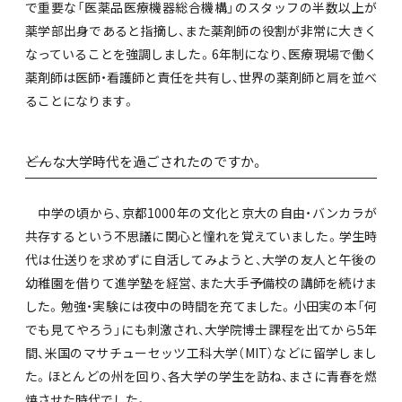
で重要な「医薬品医療機器総合機構」のスタッフの半数以上が
薬学部出身であると指摘し、また薬剤師の役割が非常に大きく
なっていることを強調しました。6年制になり、医療現場で働く
薬剤師は医師・看護師と責任を共有し、世界の薬剤師と肩を並べ
ることになります。
――どんな大学時代を過ごされたのですか。
中学の頃から、京都1000年の文化と京大の自由・バンカラが
共存するという不思議に関心と憧れを覚えていました。学生時
代は仕送りを求めずに自活してみようと、大学の友人と午後の
幼稚園を借りて進学塾を経営、また大手予備校の講師を続けま
した。勉強・実験には夜中の時間を充てました。小田実の本「何
でも見てやろう」にも刺激され、大学院博士課程を出てから5年
間、米国のマサチューセッツ工科大学（MIT）などに留学しまし
た。ほとんどの州を回り、各大学の学生を訪ね、まさに青春を燃
焼させた時代でした。