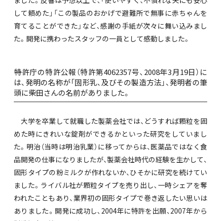
して頼めた」「この製品のおかげで避難所で無事に赤ちゃんを
育てることができた」など、感謝の手紙が次々に舞い込みまし
た。開発に携わったスタッフの一員として感動しました。
――特許庁の特許公報（特許第4062357号、2008年3月19日）に
は、発明の名称が「固形乳、及びその製造方法」、発明者の筆
頭に柴田さんの名前がありました。
大学を卒業して就職した製薬会社では、どうすれば顆粒を固
めた時にきれいな錠剤ができるかといった研究をしていまし
た。明治（当時は明治乳業）に移ってからは、医薬品ではなく食
品開発の仕事になりましたが、製薬会社時代の経験を生かして、
固形タイプの粉ミルクが作れないか、ひそかに研究を続けてい
ました。ライバル社が顆粒タイプを売り出し、一時シェアを奪
われたこともあり、業界初の固形タイプで巻き返したい思いは
ありました。開発に成功し、2004年に特許を出願、2007年から