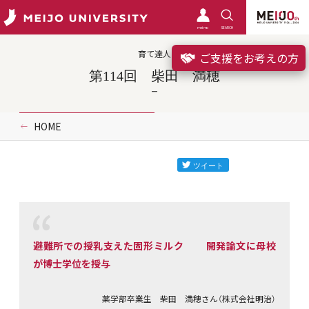
meimo
SEARCH
育て達人
ご支援をお考えの方
第114回 柴田 満穂
HOME
避難所での授乳支えた固形ミルク 開発論文に母校
が博士学位を授与
薬学部卒業生 柴田 満穂さん（株式会社明治）