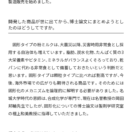
製造販売を始めました。
――開発した商品が世に出てから、博士論文にまとめようとし
たのはどうしてですか。
固形タイプの粉ミルクは、大震災以降、災害時用非常食とし採
用する自治体も増えています。脂肪、炭水化物、たんぱく質の3
大栄養素やビタミン、ミネラルがバランスよくそろっており、乾
パンに代わる非常食として備蓄しておきたいという判断だと
思います。固形タイプは顆粒タイプに比べれば割高ですが、今
後、海外市場での広がりも期待される商品です。そのためには
固形化のメカニズムを論理的に解明する必要がありました。名
城大学時代の恩師は、合成化学が専門で、現在は名誉教授の岡田
邦輔先生でしたが、固形化についての博士論文は製剤学研究室
の檀上和美教授に指導していただきました。