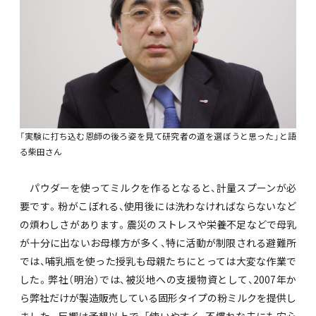
「実験に打ち込む恩師の後ろ姿を見て研究者の道を選ぼうと思った」と語
る柴田さん
パウダーを使ってミルクを作るとなると、計量スプーンが必
要です。粉がこぼれる、使用後には洗わなければならないなど
の煩わしさがあります。震災のストレスや栄養不足などで母乳
が十分に出ないお母様方が多く、特に活動が制限される避難所
では、哺乳瓶を使った授乳も母親たちにとっては大変な作業で
した。弊社（明治）では、被災地への支援物資として、2007年か
ら弊社だけが製造販売している固形タイプの粉ミルクを提供し
ました。反響は予想以上で、「使いやすく、不慣れな夫にも安心