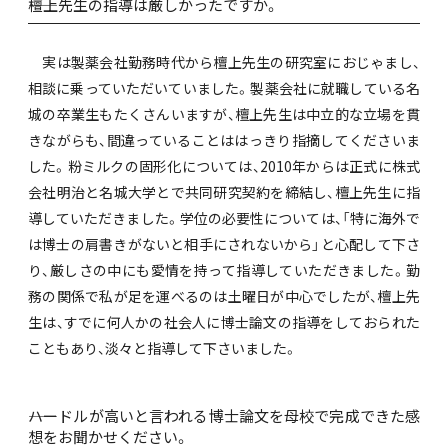
――檀上先生の指導は厳しかったですか。
実は製薬会社勤務時代から檀上先生の研究室におじゃまし、
相談に乗っていただいていました。製薬会社に就職している名
城の卒業生もたくさんいますが、檀上先生は中立的な立場を貫
きながらも、間違っていることははっきり指摘してくださいま
した。粉ミルクの固形化については、2010年からは正式に株式
会社明治と名城大学とで共同研究契約を締結し、檀上先生に指
導していただきました。学位の必要性については、「特に海外で
は博士の肩書きがないと相手にされないから」と心配して下さ
り、厳しさの中にも愛情を持って指導していただきました。勤
務の関係で私が足を運べるのは土曜日が中心でしたが、檀上先
生は、すでに何人かの社会人に博士論文の指導をしておられた
こともあり、淡々と指導して下さいました。
――ハードルが高いと言われる博士論文を母校で完成できた感
想をお聞かせください。