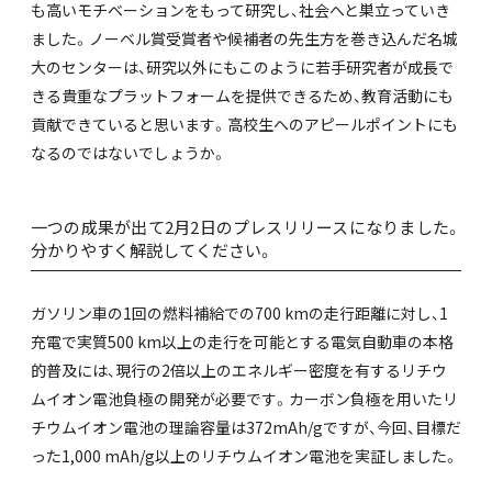
も高いモチベーションをもって研究し、社会へと巣立っていき
ました。ノーベル賞受賞者や候補者の先生方を巻き込んだ名城
大のセンターは、研究以外にもこのように若手研究者が成長で
きる貴重なプラットフォームを提供できるため、教育活動にも
貢献できていると思います。高校生へのアピールポイントにも
なるのではないでしょうか。
一つの成果が出て2月2日のプレスリリースになりました。
分かりやすく解説してください。
ガソリン車の1回の燃料補給での700 kmの走行距離に対し、1
充電で実質500 km以上の走行を可能とする電気自動車の本格
的普及には、現行の2倍以上のエネルギー密度を有するリチウ
ムイオン電池負極の開発が必要です。カーボン負極を用いたリ
チウムイオン電池の理論容量は372mAh/gですが、今回、目標だ
った1,000 mAh/g以上のリチウムイオン電池を実証しました。