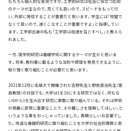
もちろん個人的な意見ですが、工学的研究は社会に役立つ応用
のテーマが主なので、荒くても良いので、スピードをもって行
い、外部に発信することが重要だと思います。学生には「完璧で
なくて良いので、速くこなすことが重要ですよ」と指導してい
ます。工学部出身の私も「工学部は拙速を旨とすべし」と教えら
れました。
一方、理学的研究は基礎学術に関するテーマが主かと思いま
す。将来、教科書に載るような法則や原理を発見できるように、
粘り強く取り組むことが必要だと思います。
2021年12月に名城大で開催された吉野先生と野依良治先生（客
員教授）の対談でも、大学は1を10にする研究ではなく、何もな
い0から1を生み出す研究に果敢に取り組んでいる。それは学術
の発展に非常に重要なことで、その難しさを理解してほしい、と
いうような事をおっしゃっていました。素晴らしいお言葉でし
た。地道な基礎的研究に取り組むことを大学の社会的責務と思
い、やりたい研究とやるべき研究をバランス良く行えたらと思