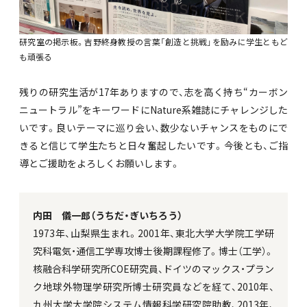
研究室の掲示板。吉野終身教授の言葉「創造と挑戦」を励みに学生ともど
も頑張る
残りの研究生活が17年ありますので、志を高く持ち“カーボン
ニュートラル”をキーワードにNature系雑誌にチャレンジした
いです。良いテーマに巡り会い、数少ないチャンスをものにで
きると信じて学生たちと日々奮起したいです。今後とも、ご指
導とご援助をよろしくお願いします。
内田 儀一郎（うちだ・ぎいちろう）
1973年、山梨県生まれ。2001年、東北大学大学院工学研
究科電気・通信工学専攻博士後期課程修了。博士（工学）。
核融合科学研究所COE研究員、ドイツのマックス・プラン
ク地球外物理学研究所博士研究員などを経て、2010年、
九州大学大学院システム情報科学研究院助教、2013年、