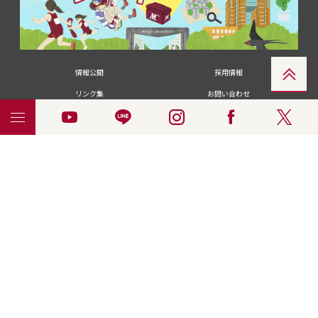
情報公開
採用情報
リンク集
お問い合わせ
メディアの皆さま
卒業生の皆さま
名城大学への寄付・募金
附属図書館
統合ポータルサイ
ポリシ
個人情報の共同利用に
名城大学サー
ENGLISH
ト
ー
ついて
ビス
© 2018 Meijo University