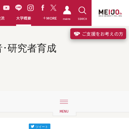
交流
大学概要
MORE
meimo
SEARCH
ご支援をお考えの方
者･研究者育成