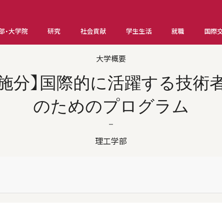
部・大学院
研究
社会貢献
学生生活
就職
国際
大学概要
度実施分】国際的に活躍する技術
のためのプログラム
理工学部