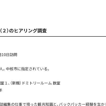
（２）のヒアリング調査
月10日訪問
万人。中核市に指定されている。
個室１、（新館）ドミトリールーム 数室
年
報誌編集の仕事で培った観光知識と、バックパッカー経験を生か