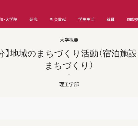
部・大学院
研究
社会貢献
学生生活
就職
国際
大学概要
実施分】地域のまちづくり活動（宿泊施
まちづくり）
理工学部