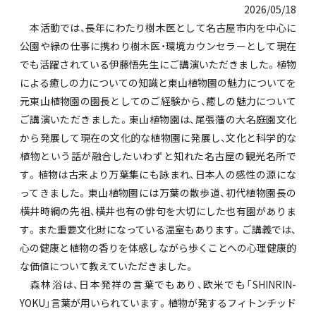
2026/05/18
本活動では、長年にわたり樹木医として名古屋市内を中心に
公園や緑の仕事に携わり樹木医・環境カウンセラーとして現在
でも活躍されている伊藤悟先生にご講演いただきました。植物
による癒しの力についての知識と東山植物園の魅力についてを
元東山植物園の園長としてのご経験から、癒しの魅力について
ご講演いただきました。東山植物園は、尾張藩の大名庭園文化
から発展して現在の文化的な植物園に発展し、文化と科学的な
植物という話が融合したいわずと知れた名古屋の観光名所で
す。植物は古来より万葉集にも詠まれ、日本人の感性の源にな
ってきました。東山植物園には万葉の散歩道、初代植物園長の
横井時綱の先祖、横井也有の俳句を大切にした也有園がありま
す。また重要文化財になっている温室もあります。ご講義では、
心の健康と植物の香りを体感しながら歩くことへの心理健康的
な価値について教えていただきました。
森林浴は、日本発祥の言葉でもあり、欧米でも「SHINRIN-
YOKU」言葉が用いられています。植物が発するフィトンチッド