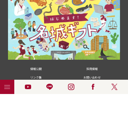
情報公開
採用情報
リンク集
お問い合わせ
メディアの皆さま
卒業生の皆さま
名城大学への寄付・募金
附属図書館
統合ポータルサイ
ポリシ
個人情報の共同利用に
名城大学サー
ENGLISH