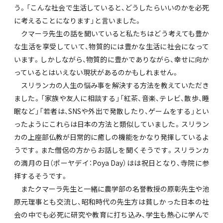
う。「こんな社会で生活していると、どうしたらいいのかを必死
に考えることになります」と言いました。
クマーラ先生の話を聞いていると私たちはどう考えても豊か
な生活を享受していて、物質的には豊かな生活に社会になって
います。しかしながら、物質的に豊かでありながら、幸せに向か
っているとはいえない現状があるのかもしれません。
スリランカの人生の悩み事を解決する方法を教えていただき
ました。「家族や友人に相談する」「紅茶、音楽、テレビ、散歩、睡
眠など」「若者は、SNSや外出で発散したり、ゲームをする」とい
ったようにこれらは日本の方法と類似していました。スリラン
カの上座部仏教が日常的に癒しの機能をかなり発揮しているよ
うです。また僧侶の方からお話しを聞くそうです。スリランカ
の満月の日（ポーヤデイ：Poya Day）はは祝日となり、寺院に参
拝するそうです。
またクマーラ先生と一緒に農学部の名誉教授の原彰先生や池
原元理事とも交流し、昭和時代の先生方は貧しかった日本の社
会の中でも必死に研究や教育に打ち込み、学生も熱心に学んで