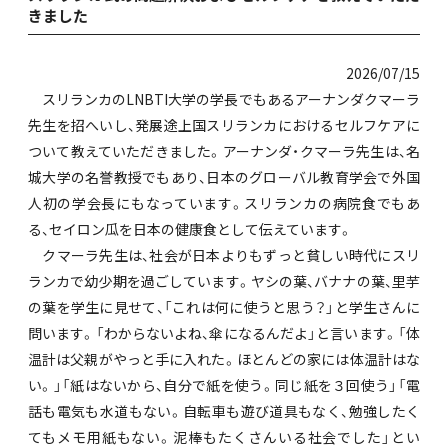
きました
2026/07/15
スリランカのLNBTI大学の学長でもあるアーナンダクマーラ
先生を招へいし、発展途上国スリランカにおけるセルフケアに
ついて教えていただきました。アーナンダ・クマーラ先生は、名
城大学の名誉教授でもあり、日本のグローバル教育学会で外国
人初の学会長にもなっています。スリランカの病院食でもあ
る、セイロン瓜を日本の健康食として伝えています。
クマーラ先生は、社会が日本よりもずっと貧しい時代にスリ
ランカで幼少期を過ごしています。ヤシの葉、バナナの葉、里芋
の葉を学生に見せて、「これは何に使うと思う？」と学生さんに
問います。「わからないよね、傘になるんだよ」と言います。「体
温計は父親がやっと手に入れた。ほとんどの家には体温計はな
い。」「紙はないから、自分で紙を使う。同じ紙を３回使う」「電
話も電気も水道もない。自転車も遊び道具もなく、勉強したく
てもメモ用紙もない。泥棒もたくさんいる社会でした」とい