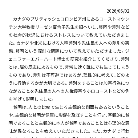
2026/06/02
カナダのブリティッシュコロンビア州にあるコーストマウン
テン大学教授リーゼン百合子先生を招へいし、貧困や差別など
の社会的状況におけるストレスについて教えていただきまし
た。カナダや北米における人種差別や先住民の人への差別の実
態、貧困という深刻な問題について教えていただきました。ジ
ェニファーエバーハート博士の研究を紹介してくださり、差別
とは、脳の反応によるもので、非常に速く誰にでも生じてしまう
ものであり、差別は不可避ではあるが、理性的に考えて、どのよ
うに行動するかが大切である。差別をすることは加害行為につ
ながることを先住民の人への人権侵害やホロコーストなどの例
を挙げて説明しました。
貧困は、人との比較で生じる主観的な側面もあるということ
や、主観的な貧困が健康に影響を及ぼすことを伺い、客観的に貧
困であることと主観的に本人が貧困であることとは心理的な意
味が異なることを教えていただきました。また、カナダで行わ