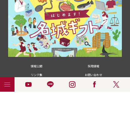
情報公開
採用情報
リンク集
お問い合わせ
メディアの皆さま
卒業生の皆さま
名城大学への寄付・募金
附属図書館
統合ポータルサイ
ポリシ
個人情報の共同利用に
名城大学サー
ENGLISH
ト
ー
ついて
ビス