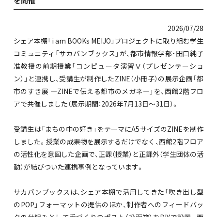
を開催
2026/07/28
シェア本棚「i am BOOKs MEIJO」プロジェクトに取り組む学生
コミュニティ「サカバンブックス」が、都市情報学部・田口純子
准教授の前期授業「コンピュータ演習Ⅴ（プレゼンテーショ
ン）」と連携し、受講生が制作したZINE（小冊子）の展示企画「都
市のすき展 —ZINEで伝える都市のメガネ—」を、西館2階フロ
アで共催しました（展示期間：2026年7月13日〜31日）。
受講生は「まちの中の好き」をテーマにA5サイズのZINEを制作
しました。授業の成果物を展示するだけでなく、西館2階フロア
の活性化を意図した企画で、正課（授業）と正課外（学生団体の活
動）が結びついた連携事例となっています。
サカバンブックスは、シェア本棚で活用してきた「吹き出し型
のPOP」フォーマットの提供のほか、制作者へのフィードバッ